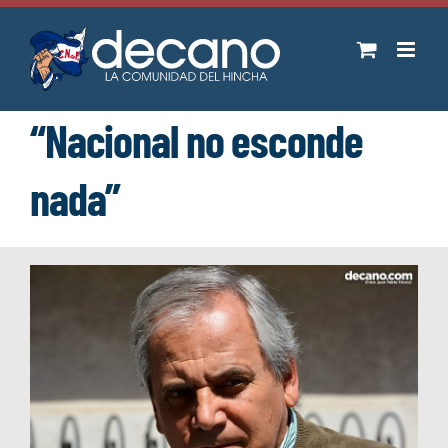
Saltar
al
contenido
“Nacional no esconde
nada”