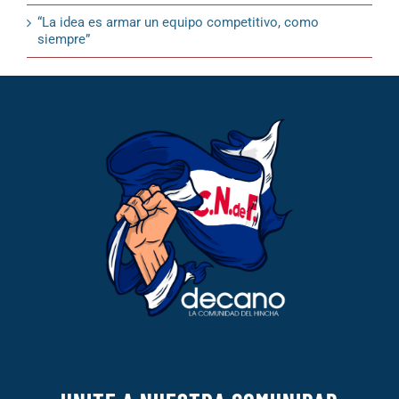
“La idea es armar un equipo competitivo, como
siempre”