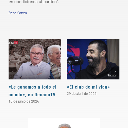
en condiciones al partido”.
Enzo Correa
«Le ganamos a todo el
«El club de mi vida»
N
mundo», en DecanoTV
D
29 de abril de 2026
10 de junio de 2026
3