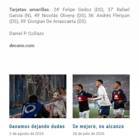
Tarjetas amarillas
: 24′ Felipe Gedoz (DS), 37′ Rafael
García (N), 49′ Nicolás Olivera (DS), 56′ Andrés Flerquin
(DS), 59′ Giorgian De Arrascaeta (DS).
Daniel P. Collazo
decano.com
Ganamos dejando dudas
Se mejoró, no alcanzó
O
2 de agosto de 2026
28 de julio de 2026
2