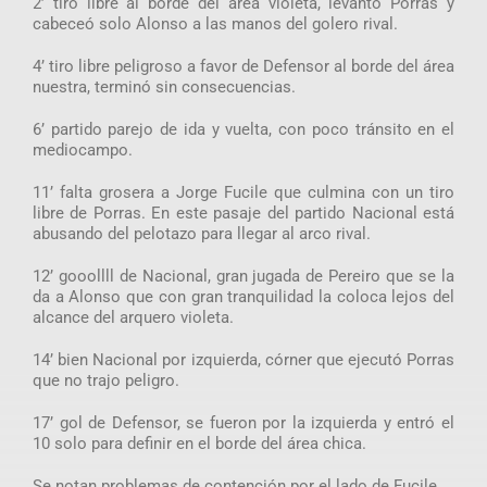
2’ tiro libre al borde del área violeta, levantó Porras y
cabeceó solo Alonso a las manos del golero rival.
4’ tiro libre peligroso a favor de Defensor al borde del área
nuestra, terminó sin consecuencias.
6’ partido parejo de ida y vuelta, con poco tránsito en el
mediocampo.
11’ falta grosera a Jorge Fucile que culmina con un tiro
libre de Porras. En este pasaje del partido Nacional está
abusando del pelotazo para llegar al arco rival.
12’ gooollll de Nacional, gran jugada de Pereiro que se la
da a Alonso que con gran tranquilidad la coloca lejos del
alcance del arquero violeta.
14’ bien Nacional por izquierda, córner que ejecutó Porras
que no trajo peligro.
17’ gol de Defensor, se fueron por la izquierda y entró el
10 solo para definir en el borde del área chica.
Se notan problemas de contención por el lado de Fucile.