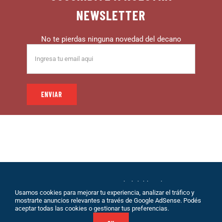
NEWSLETTER
No te pierdas ninguna novedad del decano
© 1999 – DECANO – La comunidad del hincha |
Usamos cookies para mejorar tu experiencia, analizar el tráfico y
Desarrollo: Eolio |
Políticas de Privacidad
|
Sobre
mostrarte anuncios relevantes a través de Google AdSense. Podés
Nosotros
|
Terminos de Servicio
|
Contacto
aceptar todas las cookies o gestionar tus preferencias.