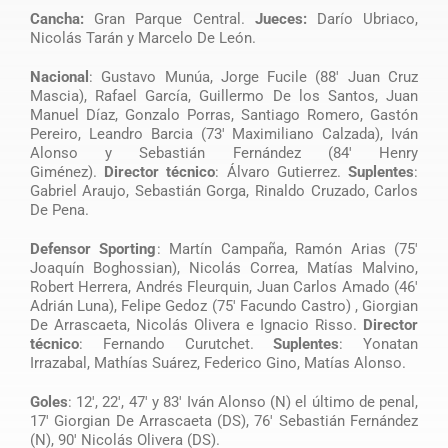
Cancha:
Gran Parque Central.
Jueces:
Darío Ubriaco,
Nicolás Tarán y Marcelo De León.
Nacional
: Gustavo Munúa, Jorge Fucile (88′ Juan Cruz
Mascia), Rafael García, Guillermo De los Santos, Juan
Manuel Díaz, Gonzalo Porras, Santiago Romero, Gastón
Pereiro, Leandro Barcia (73′ Maximiliano Calzada), Iván
Alonso y Sebastián Fernández (84′ Henry
Giménez).
Director técnico
: Álvaro Gutierrez.
Suplentes
:
Gabriel Araujo, Sebastián Gorga, Rinaldo Cruzado, Carlos
De Pena.
Defensor Sporting
: Martín Campaña, Ramón Arias (75′
Joaquín Boghossian), Nicolás Correa, Matías Malvino,
Robert Herrera, Andrés Fleurquin, Juan Carlos Amado (46′
Adrián Luna), Felipe Gedoz (75′ Facundo Castro) , Giorgian
De Arrascaeta, Nicolás Olivera e Ignacio Risso.
Director
técnico
: Fernando Curutchet.
Suplentes
: Yonatan
Irrazabal, Mathías Suárez, Federico Gino, Matías Alonso.
Goles
: 12′, 22′, 47′ y 83′ Iván Alonso (N) el último de penal,
17′ Giorgian De Arrascaeta (DS), 76′ Sebastián Fernández
(N), 90′ Nicolás Olivera (DS).