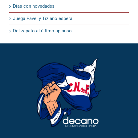
Días con novedades
Juega Pavel y Tiziano espera
Del zapato al último aplauso