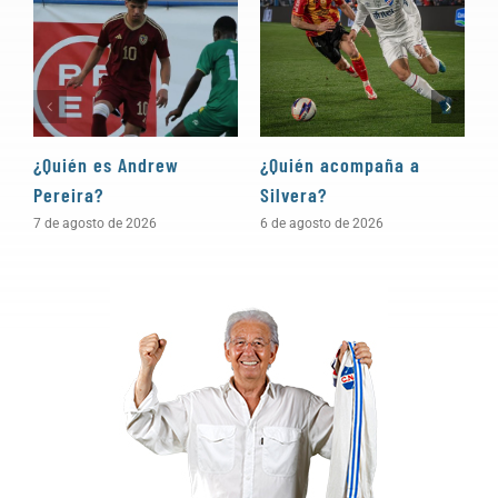
¿Quién es Andrew
¿Quién acompaña a
D
Pereira?
Silvera?
a
7 de agosto de 2026
6 de agosto de 2026
5