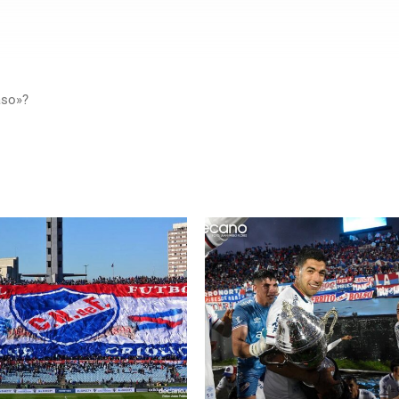
aso»?