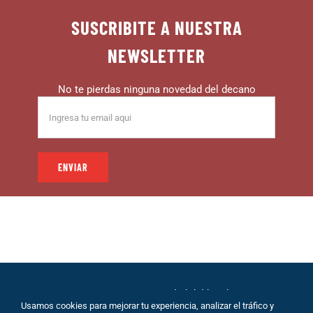
SUSCRIBITE A NUESTRA
NEWSLETTER
No te pierdas ninguna novedad del decano
© 1999 – DECANO – La comunidad del hincha |
Usamos cookies para mejorar tu experiencia, analizar el tráfico y
Desarrollo: Eolio |
Políticas de Privacidad
|
Sobre