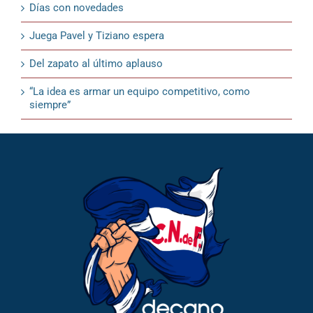
Días con novedades
Juega Pavel y Tiziano espera
Del zapato al último aplauso
“La idea es armar un equipo competitivo, como
siempre”