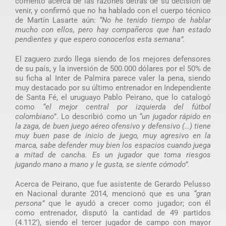
comentó acerca de las razones detrás de su decisión de
venir, y confirmó que no ha hablado con el cuerpo técnico
de Martín Lasarte aún:
“No he tenido tiempo de hablar
mucho con ellos, pero hay compañeros que han estado
pendientes y que espero conocerlos esta semana”.
El zaguero zurdo llega siendo de los mejores defensores
de su país, y la inversión de 500.000 dólares por el 50% de
su ficha al Inter de Palmira parece valer la pena, siendo
muy destacado por su último entrenador en Independiente
de Santa Fé, el uruguayo Pablo Peirano, que lo catalogó
como
“el mejor central por izquierda del fútbol
colombiano
”. Lo describió como un
“un jugador rápido en
la zaga, de buen juego aéreo ofensivo y defensivo (…) tiene
muy buen pase de inicio de juego, muy agresivo en la
marca, sabe defender muy bien los espacios cuando juega
a mitad de cancha. Es un jugador que toma riesgos
jugando mano a mano y le gusta, se siente cómodo”.
Acerca de Peirano, que fue asistente de Gerardo Pelusso
en Nacional durante 2014, mencionó que es una
“gran
persona”
que le ayudó a crecer como jugador; con él
como entrenador, disputó la cantidad de 49 partidos
(4.112’), siendo el tercer jugador de campo con mayor