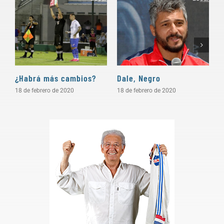
¿Habrá más cambios?
Dale, Negro
P
18 de febrero de 2020
18 de febrero de 2020
1