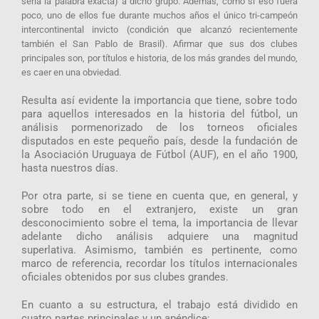
sería la palabra exacta) a dicho grupo. Además, como si eso fuera
poco, uno de ellos fue durante muchos años el único tri-campeón
intercontinental invicto (condición que alcanzó recientemente
también el San Pablo de Brasil). Afirmar que sus dos clubes
principales son, por títulos e historia, de los más grandes del mundo,
es caer en una obviedad.
Resulta así evidente la importancia que tiene, sobre todo
para aquellos interesados en la historia del fútbol, un
análisis pormenorizado de los torneos oficiales
disputados en este pequeño país, desde la fundación de
la Asociación Uruguaya de Fútbol (AUF), en el año 1900,
hasta nuestros días.
Por otra parte, si se tiene en cuenta que, en general, y
sobre todo en el extranjero, existe un gran
desconocimiento sobre el tema, la importancia de llevar
adelante dicho análisis adquiere una magnitud
superlativa. Asimismo, también es pertinente, como
marco de referencia, recordar los títulos internacionales
oficiales obtenidos por sus clubes grandes.
En cuanto a su estructura, el trabajo está dividido en
cuatro partes principales y un apéndice: