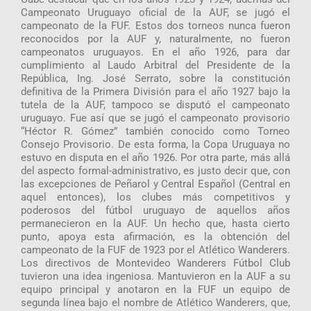
Campeonato Uruguayo oficial de la AUF, se jugó el
campeonato de la FUF. Estos dos torneos nunca fueron
reconocidos por la AUF y, naturalmente, no fueron
campeonatos uruguayos. En el año 1926, para dar
cumplimiento al Laudo Arbitral del Presidente de la
República, Ing. José Serrato, sobre la constitución
definitiva de la Primera División para el año 1927 bajo la
tutela de la AUF, tampoco se disputó el campeonato
uruguayo. Fue así que se jugó el campeonato provisorio
“Héctor R. Gómez” también conocido como Torneo
Consejo Provisorio. De esta forma, la Copa Uruguaya no
estuvo en disputa en el año 1926. Por otra parte, más allá
del aspecto formal-administrativo, es justo decir que, con
las excepciones de Peñarol y Central Español (Central en
aquel entonces), los clubes más competitivos y
poderosos del fútbol uruguayo de aquellos años
permanecieron en la AUF. Un hecho que, hasta cierto
punto, apoya esta afirmación, es la obtención del
campeonato de la FUF de 1923 por el Atlético Wanderers.
Los directivos de Montevideo Wanderers Fútbol Club
tuvieron una idea ingeniosa. Mantuvieron en la AUF a su
equipo principal y anotaron en la FUF un equipo de
segunda línea bajo el nombre de Atlético Wanderers, que,