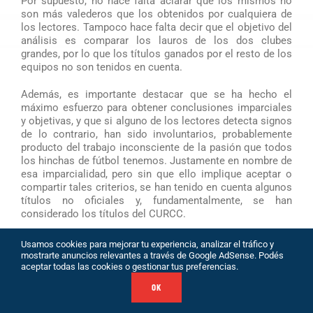
Por supuesto, no hace falta aclarar que los mismos no
son más valederos que los obtenidos por cualquiera de
los lectores. Tampoco hace falta decir que el objetivo del
análisis es comparar los lauros de los dos clubes
grandes, por lo que los títulos ganados por el resto de los
equipos no son tenidos en cuenta.
Además, es importante destacar que se ha hecho el
máximo esfuerzo para obtener conclusiones imparciales
y objetivas, y que si alguno de los lectores detecta signos
de lo contrario, han sido involuntarios, probablemente
producto del trabajo inconsciente de la pasión que todos
los hinchas de fútbol tenemos. Justamente en nombre de
esa imparcialidad, pero sin que ello implique aceptar o
compartir tales criterios, se han tenido en cuenta algunos
títulos no oficiales y, fundamentalmente, se han
considerado los títulos del CURCC.
1) TORNEOS OFICIALES LOCALES
Usamos cookies para mejorar tu experiencia, analizar el tráfico y
mostrarte anuncios relevantes a través de Google AdSense. Podés
aceptar todas las cookies o gestionar tus preferencias.
Campeonato Uruguayo
OK
Si se acepta la hipótesis de que Peñarol y el CURCC son
dos clubes distintos, los datos revelan una superioridad