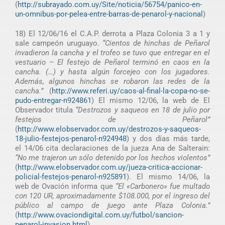
(
http://subrayado.com.uy/Site/noticia/56754/panico-en-
un-omnibus-por-pelea-entre-barras-de-penarol-y-nacional
)
18) El 12/06/16 el C.A.P. derrota a Plaza Colonia 3 a 1 y
sale campeón uruguayo.
“Cientos de hinchas de Peñarol
invadieron la cancha y el trofeo se tuvo que entregar en el
vestuario – El festejo de Peñarol terminó en caos en la
cancha. (…) y hasta algún forcejeo con los jugadores.
Además, algunos hinchas se robaron las redes de la
cancha.”
(
http://www.referi.uy/caos-al-final-la-copa-no-se-
pudo-entregar-n924861
) El mismo 12/06, la web de El
Observador titula
“Destrozos y saqueos en 18 de julio por
festejos de Peñarol”
(
http://www.elobservador.com.uy/destrozos-y-saqueos-
18-julio-festejos-penarol-n924948
) y dos días más tarde,
el 14/06 cita declaraciones de la jueza Ana de Salterain:
“No me trajeron un sólo detenido por los hechos violentos”
(
http://www.elobservador.com.uy/jueza-critica-accionar-
policial-festejos-penarol-n925891
). El mismo 14/06, la
web de Ovación informa que
“El «Carbonero» fue multado
con 120 UR, aproximadamente $108.000, por el ingreso del
público al campo de juego ante Plaza Colonia.”
(
http://www.ovaciondigital.com.uy/futbol/sancion-
penarol-invasion.html
).