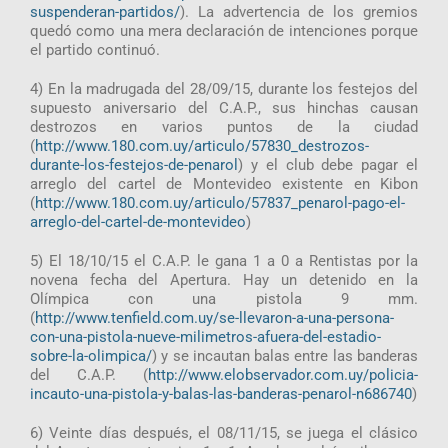
suspenderan-partidos/
). La advertencia de los gremios
quedó como una mera declaración de intenciones porque
el partido continuó.
4) En la madrugada del 28/09/15, durante los festejos del
supuesto aniversario del C.A.P., sus hinchas causan
destrozos en varios puntos de la ciudad
(
http://www.180.com.uy/articulo/57830_destrozos-
durante-los-festejos-de-penarol
) y el club debe pagar el
arreglo del cartel de Montevideo existente en Kibon
(
http://www.180.com.uy/articulo/57837_penarol-pago-el-
arreglo-del-cartel-de-montevideo
)
5) El 18/10/15 el C.A.P. le gana 1 a 0 a Rentistas por la
novena fecha del Apertura. Hay un detenido en la
Olímpica con una pistola 9 mm.
(
http://www.tenfield.com.uy/se-llevaron-a-una-persona-
con-una-pistola-nueve-milimetros-afuera-del-estadio-
sobre-la-olimpica/
) y se incautan balas entre las banderas
del C.A.P. (
http://www.elobservador.com.uy/policia-
incauto-una-pistola-y-balas-las-banderas-penarol-n686740
)
6) Veinte días después, el 08/11/15, se juega el clásico