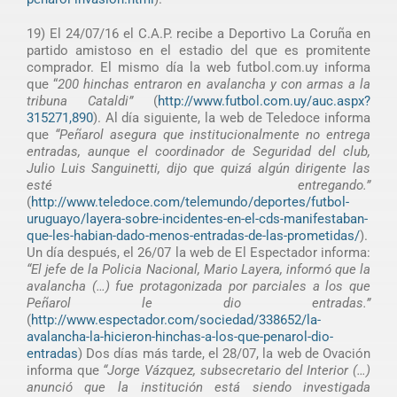
19) El 24/07/16 el C.A.P. recibe a Deportivo La Coruña en
partido amistoso en el estadio del que es promitente
comprador. El mismo día la web futbol.com.uy informa
que “
200 hinchas entraron en avalancha y con armas a la
tribuna Cataldi”
(
http://www.futbol.com.uy/auc.aspx?
315271,890
). Al día siguiente, la web de Teledoce informa
que
“Peñarol asegura que institucionalmente no entrega
entradas, aunque el coordinador de Seguridad del club,
Julio Luis Sanguinetti, dijo que quizá algún dirigente las
esté entregando.”
(
http://www.teledoce.com/telemundo/deportes/futbol-
uruguayo/layera-sobre-incidentes-en-el-cds-manifestaban-
que-les-habian-dado-menos-entradas-de-las-prometidas/
).
Un día después, el 26/07 la web de El Espectador informa:
“El jefe de la Policia Nacional, Mario Layera, informó que la
avalancha (…) fue protagonizada por parciales a los que
Peñarol le dio entradas.”
(
http://www.espectador.com/sociedad/338652/la-
avalancha-la-hicieron-hinchas-a-los-que-penarol-dio-
entradas
) Dos días más tarde, el 28/07, la web de Ovación
informa que
“Jorge Vázquez, subsecretario del Interior (…)
anunció que la institución está siendo investigada