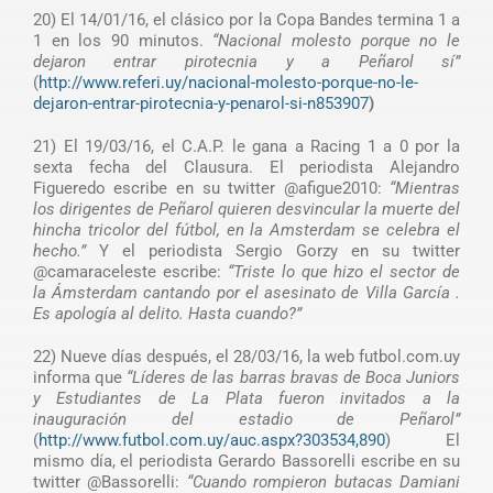
20) El 14/01/16, el clásico por la Copa Bandes termina 1 a
1 en los 90 minutos.
“Nacional molesto porque no le
dejaron entrar pirotecnia y a Peñarol sí”
(
http://www.referi.uy/nacional-molesto-porque-no-le-
dejaron-entrar-pirotecnia-y-penarol-si-n853907
)
21) El 19/03/16, el C.A.P. le gana a Racing 1 a 0 por la
sexta fecha del Clausura. El periodista Alejandro
Figueredo escribe en su twitter @afigue2010:
“Mientras
los dirigentes de Peñarol quieren desvincular la muerte del
hincha tricolor del fútbol, en la Amsterdam se celebra el
hecho.”
Y el periodista Sergio Gorzy en su twitter
@camaraceleste escribe:
“Triste lo que hizo el sector de
la Ámsterdam cantando por el asesinato de Villa García .
Es apología al delito. Hasta cuando?”
22) Nueve días después, el 28/03/16, la web futbol.com.uy
informa que
“Líderes de las barras bravas de Boca Juniors
y Estudiantes de La Plata fueron invitados a la
inauguración del estadio de Peñarol”
(
http://www.futbol.com.uy/auc.aspx?303534,890
) El
mismo día, el periodista Gerardo Bassorelli escribe en su
twitter @Bassorelli:
“Cuando rompieron butacas Damiani