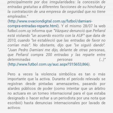
principalmente por dos irregularidades: la concesión de
entradas gratuitas a diferentes facciones de su hinchada y
la contratación de una empresa de seguridad que no tiene
empleados.”
(
http://www.ovaciondigital.com.uy/futbol/damiani-
compra-entradas-reparte.html
). Y el mismo 28/07 la web
futbol.com.uy informa que
“Vázquez denunció que Peñarol
está violando “un acuerdo escrito con la AUF” que data de
2010, cuando “se estableció que las entradas de favor no
corrían más”. No obstante, dijo que “se siguió dando”.
“Juan Pedro Damiani me dijo, delante de otras personas,
que Peñarol compra 200 entradas y las reparte entre
determinadas personas (…)”
(
http://www.futbol.com.uy/auc.aspx?315653,866
).
Pero a veces la violencia simbólica es tan o más
importante que la activa. Durante el período relevado se
registran desde pintadas amenazantes, pasando por
alardes públicos de poder (como intentar que un árbitro
no actuara en un torneo internacional para el que estaba
designado o hacer echar a un periodista por una nota que
escribió) hasta denuncias internacionales por lavado de
activos: