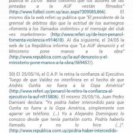
publica el 23/05:
“Balbi confirmó que los autores de las
pintadas a la AUF «están filmados”
(
http://www.futbol.com.uy/auc.aspx?309085,866
). El
mismo día la web referi.uy publica que
“El presidente de la
gremial de árbitros dijo que la actitud de los aurinegros
«fomenta a los llamados violentos» y el mensaje del club
«es marketinero»
(
http://www.referi.uy/de-leon-penarol-
fomenta-violencia-n914618
). Al día siguiente, el 24/05 la
web de La República informa que
“La AUF denunció y el
Ministerio pone manos a la obra”
(
http://www.republica.com.uy/la-auf-denuncio-y-el-
ministerio-pone-manos-a-la-obra/569457/
).
30) El 25/05/16, el C.A.P. le retira la confianza al Ejecutivo
“luego de que Valdez no interfiriera en el hecho de que
Andrés Cunha no fuera a la Copa América”
(
http://www.referi.uy/penarol-le-retiro-la-confianza-al-
ejecutivo-la-auf-n915806
). El mismo 25/05/16, Juan Pedro
Damiani declara:
“Yo podría haber intercedido para que
Cunha no fuera a la Copa América, simplemente con
agarrar un teléfono. (…) Yo a Alejandro Domínguez lo
conozco desde que tenía pantalón corto. Podría haberlo
llamado, y no lo hice (…)”
.
(
http://www.republica.com.uy/podria-haber-intercedido-