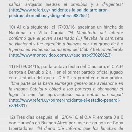
salida: arrojaron piedras al ómnibus y a dirigentes”
(
http://www.referi.uy/incidentes-la-salida-arrojaron-
piedras-al-omnibus-y-dirigentes-n882551
)
10) Al día siguiente, el 17/03/16, asesinan un hincha de
Nacional en Villa García.
“El Ministerio del Interior
confirmó que el joven asesinado (…) llevaba la camiseta
de Nacional y fue agredido a balazos por «un grupo de 8 o
9 personas vistiendo camisetas del Club Atlético Peñarol»
(
http://www.montevideo.com.uy/auc.aspx?302662,3
)
11) El 09/04/16, por la octava fecha del Clausura, el C.A.P.
derrota a Danubio 2 a 1 en el primer partido oficial jugado
en el estadio del que el C.A.P. es promitente comprador.
“Una parte de la barra aurinegra generó una avalancha en
la tribuna Cataldi y obligó a los porteros a abandonar el
lugar lo que fue aprovechado para entrar sin pagar”
(
http://www.referi.uy/primer-incidente-el-estadio-penarol-
n894831
)
12) Tres días después, el 12/04/16, el C.A.P. empata 0 a 0
con Huracán en Buenos Aires por fase de grupos de Copa
Libertadores.
“El diario Olé informó que los hinchas de