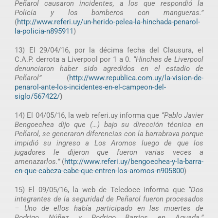
Peñarol causaron incidentes, a los que respondió la
Policía y los bomberos con mangueras.”
(
http://www.referi.uy/un-herido-pelea-la-hinchada-penarol-
la-policia-n895911
)
13) El 29/04/16, por la décima fecha del Clausura, el
C.A.P. derrota a Liverpool por 1 a 0.
“Hinchas de Liverpool
denunciaron haber sido agredidos en el estadio de
Peñarol”
(
http://www.republica.com.uy/la-vision-de-
penarol-ante-los-incidentes-en-el-campeon-del-
siglo/567422/
)
14) El 04/05/16, la web referi.uy informa que
“Pablo Javier
Bengoechea dijo que (…) bajo su dirección técnica en
Peñarol, se generaron diferencias con la barrabrava porque
impidió su ingreso a Los Aromos luego de que los
jugadores le dijeron que fueron varias veces a
amenazarlos.”
(
http://www.referi.uy/bengoechea-y-la-barra-
en-que-cabeza-cabe-que-entren-los-aromos-n905800
)
15) El 09/05/16, la web de Teledoce informa que
“Dos
integrantes de la seguridad de Peñarol fueron procesados
– Uno de ellos había participado en las muertes de
Rodrigo Núñez y Rodrigo Barrios en Aguada.”