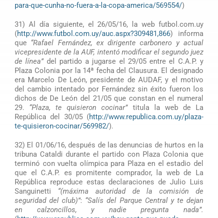
para-que-cunha-no-fuera-a-la-copa-america/569554/
)
31) Al día siguiente, el 26/05/16, la web futbol.com.uy
(
http://www.futbol.com.uy/auc.aspx?309481,866
) informa
que
“Rafael Fernández, ex dirigente carbonero y actual
vicepresidente de la AUF, intentó modificar el segundo juez
de línea”
del partido a jugarse el 29/05 entre el C.A.P. y
Plaza Colonia por la 14ª fecha del Clausura. El designado
era Marcelo De León, presidente de AUDAF, y el motivo
del cambio intentado por Fernández sin éxito fueron los
dichos de De León del 21/05 que constan en el numeral
29.
“Plaza, te quisieron cocinar”
titula la web de La
República del 30/05 (
http://www.republica.com.uy/plaza-
te-quisieron-cocinar/569982/
).
32) El 01/06/16, después de las denuncias de hurtos en la
tribuna Cataldi durante el partido con Plaza Colonia que
terminó con vuelta olímpica para Plaza en el estadio del
que el C.A.P. es promitente comprador, la web de La
República reproduce estas declaraciones de Julio Luis
Sanguinetti
“(máxima autoridad de la comisión de
seguridad del club)”
:
“Salís del Parque Central y te dejan
en calzoncillos, y nadie pregunta nada”.