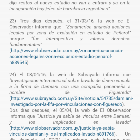
dijo «estos al nuevo estadio no van a entrar» y ya en la
inauguración hay jefes de barrabrava argentinas”
23) Tres días después, el 31/03/16, la web de El
Observador informa que
“Zonamerica anuncia acciones
legales por zona de exclusión en estadio de Peñarol”
porque
“fue intempestiva y vulnera derechos
fundamentales”
(
http://www.elobservador.com.uy/zonamerica-anuncia-
acciones-legales-zona-exclusion-estadio-penarol-
n889545
)
24) El 03/04/16, la web de Subrayado informa que
“Investigación internacional sobre lavado de dinero vincula
a la firma de Damiani con una compañía panameña a
nombre de Figueredo”
(
http://www.subrayado.com.uy/Site/noticia/54735/damiani-
investigado-por-la-fifa-por-vinculaciones-con-figueredo
).
Dos días después, el 05/04, la web de El Observador
informa que
“Justicia ya sabía de vínculos entre Damiani
y los implicados en lavado”
(
http://www.elobservador.com.uy/justicia-ya-sabia-
vinculos-damiani-y-los-implicados-lavado-n891766
). Un
día después, el 07/04, la misma web informa que