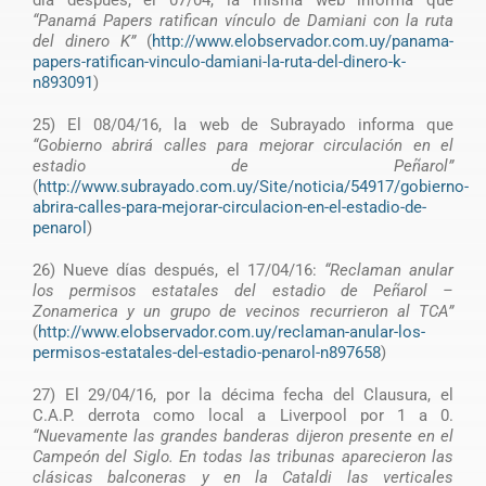
“Panamá Papers ratifican vínculo de Damiani con la ruta
del dinero K”
(
http://www.elobservador.com.uy/panama-
papers-ratifican-vinculo-damiani-la-ruta-del-dinero-k-
n893091
)
25) El 08/04/16, la web de Subrayado informa que
“Gobierno abrirá calles para mejorar circulación en el
estadio de Peñarol”
(
http://www.subrayado.com.uy/Site/noticia/54917/gobierno-
abrira-calles-para-mejorar-circulacion-en-el-estadio-de-
penarol
)
26) Nueve días después, el 17/04/16:
“Reclaman anular
los permisos estatales del estadio de Peñarol –
Zonamerica y un grupo de vecinos recurrieron al TCA”
(
http://www.elobservador.com.uy/reclaman-anular-los-
permisos-estatales-del-estadio-penarol-n897658
)
27) El 29/04/16, por la décima fecha del Clausura, el
C.A.P. derrota como local a Liverpool por 1 a 0.
“Nuevamente las grandes banderas dijeron presente en el
Campeón del Siglo. En todas las tribunas aparecieron las
clásicas balconeras y en la Cataldi las verticales