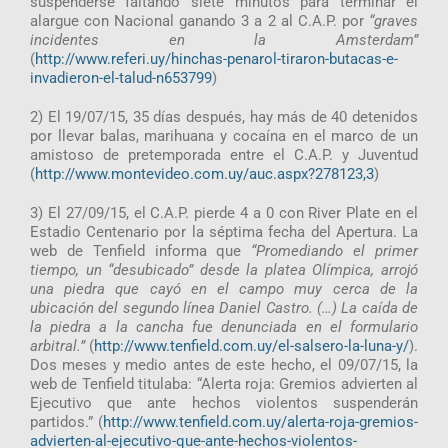
suspenderse faltando siete minutos para terminar el
alargue con Nacional ganando 3 a 2 al C.A.P. por
“graves
incidentes en la Amsterdam”
(
http://www.referi.uy/hinchas-penarol-tiraron-butacas-e-
invadieron-el-talud-n653799
)
2) El 19/07/15, 35 días después, hay más de 40 detenidos
por llevar balas, marihuana y cocaína en el marco de un
amistoso de pretemporada entre el C.A.P. y Juventud
(
http://www.montevideo.com.uy/auc.aspx?278123,3
)
3) El 27/09/15, el C.A.P. pierde 4 a 0 con River Plate en el
Estadio Centenario por la séptima fecha del Apertura. La
web de Tenfield informa que
“Promediando el primer
tiempo, un “desubicado” desde la platea Olímpica, arrojó
una piedra que cayó en el campo muy cerca de la
ubicación del segundo línea Daniel Castro. (…) La caída de
la piedra a la cancha fue denunciada en el formulario
arbitral.”
(
http://www.tenfield.com.uy/el-salsero-la-luna-y/
).
Dos meses y medio antes de este hecho, el 09/07/15, la
web de Tenfield titulaba: “Alerta roja: Gremios advierten al
Ejecutivo que ante hechos violentos suspenderán
partidos.” (
http://www.tenfield.com.uy/alerta-roja-gremios-
advierten-al-ejecutivo-que-ante-hechos-violentos-