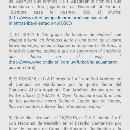
del Apertura que termina 1 a 1. Apedrean el ómnibus que
trasladaba a los jugadores de Nacional al Estadio.
«Siempre pasa lo mismo»
, dijo el chofer.
(
http://www.referi.uy/apedrearon-omnibus-nacional-
mientras-iba-al-estadio-n690563
)
7) El 18/02/16
“Un grupo de hinchas de Peñarol que
viajaba a Lima en ómnibus junto a una parte de la barra
brava aurinegra, decidió bajarse en el desierto de Arica, a
mitad de camino, debido a que no soportaron el ambiente
que había en el viaje. “
(
http://www.ovaciondigital.com.uy/futbol/no-aguantaron-
calvario.html
)
8) El 05/03/16, el C.A.P. empata 1 a 1 con Sud América en
el Campus de Maldonado por la quinta fecha del
Clausura. Al día siguiente Sud América denuncia en su
twitter oficial @IASA1914:
“Ayer la policía escoltó el bus
de los jugadores hasta Solanas. Luego que se fueron,
lluvia de piedras sobre el bus. Rompieron vidrios.”
9) Once días después, el 16/03/16, el C.A.P. pierde 4 a 0
con Nacional de Medellín en el Estadio Centenario por
fase de grupos de Copa Libertadores.
“Incidentes a la