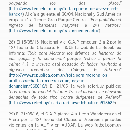
ocupando los dos pisos.”
(
http://www.tenfield.com.uy/forlan-por-primera-vez-en-el-
banco/
) Al día siguiente, el 30/04, Nacional y Sud América
empatan 1 a 1 en el Gran Parque Central.
“Fue prohibido el
ingreso de banderas mayores a 2×1 metros.”
(
http://www.tenfield.com.uy/irazun-centenario/
)
28) El 15/05/16, Nacional y el C.A.P. empatan 2 a 2 por la
12ª fecha del Clausura. El 18/05 la web de La República
informa:
“Roja para Morena: los árbitros se hartaron de
sus quejas y lo denuncian”
porque
“volvió a perder la
calma (…) e incluso está acusado de haber insultado a
algunos miembros del Colegio de Árbitros”
(
http://www.republica.com.uy/roja-para-morena-los-
arbitros-se-hartaron-de-sus-quejas-y-lo-
denuncian/568816/
) El 21/05, la web referi.uy publica:
“Los «barra brava» del Palco – Tras el clásico, se elevaron
denuncias de todo tipo contra dirigentes de Peñarol“
(
http://www.referi.uy/los-barra-brava-del-palco-n913689
).
29) El 21/05/16, el C.A.P. pierde 4 a 1 con Wanderers en el
Viera por la 13ª fecha del Clausura. Aparecen pintadas
violentas en la AUF y en AUDAF. La web futbol.com.uy