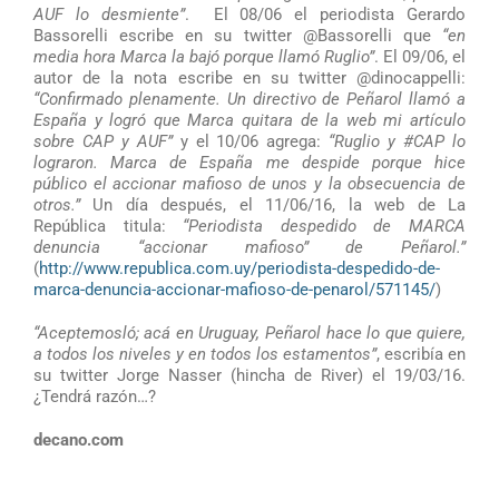
AUF lo desmiente”
. El 08/06 el periodista Gerardo
Bassorelli escribe en su twitter @Bassorelli que
“en
media hora Marca la bajó porque llamó Ruglio”
. El 09/06, el
autor de la nota escribe en su twitter @dinocappelli:
“Confirmado plenamente. Un directivo de Peñarol llamó a
España y logró que Marca quitara de la web mi artículo
sobre CAP y AUF”
y el 10/06 agrega:
“Ruglio y #CAP lo
lograron. Marca de España me despide porque hice
público el accionar mafioso de unos y la obsecuencia de
otros.”
Un día después, el 11/06/16, la web de La
República titula:
“Periodista despedido de MARCA
denuncia “accionar mafioso” de Peñarol.”
(
http://www.republica.com.uy/periodista-despedido-de-
marca-denuncia-accionar-mafioso-de-penarol/571145/
)
“Aceptemosló; acá en Uruguay, Peñarol hace lo que quiere,
a todos los niveles y en todos los estamentos”
, escribía en
su twitter Jorge Nasser (hincha de River) el 19/03/16.
¿Tendrá razón…?
decano.com