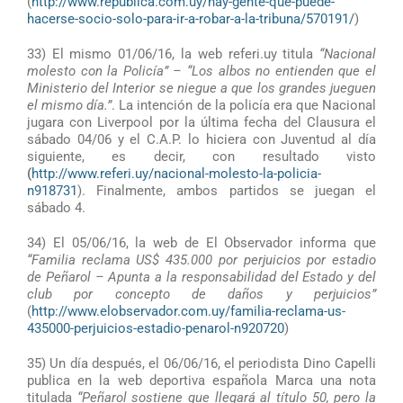
(
http://www.republica.com.uy/hay-gente-que-puede-
hacerse-socio-solo-para-ir-a-robar-a-la-tribuna/570191/
)
33) El mismo 01/06/16, la web referi.uy titula
“Nacional
molesto con la Policía” – “Los albos no entienden que el
Ministerio del Interior se niegue a que los grandes jueguen
el mismo día.”
. La intención de la policía era que Nacional
jugara con Liverpool por la última fecha del Clausura el
sábado 04/06 y el C.A.P. lo hiciera con Juventud al día
siguiente, es decir, con resultado visto
(
http://www.referi.uy/nacional-molesto-la-policia-
n918731
). Finalmente, ambos partidos se juegan el
sábado 4.
34) El 05/06/16, la web de El Observador informa que
“Familia reclama US$ 435.000 por perjuicios por estadio
de Peñarol – Apunta a la responsabilidad del Estado y del
club por concepto de daños y perjuicios”
(
http://www.elobservador.com.uy/familia-reclama-us-
435000-perjuicios-estadio-penarol-n920720
)
35) Un día después, el 06/06/16, el periodista Dino Capelli
publica en la web deportiva española Marca una nota
titulada
“Peñarol sostiene que llegará al título 50, pero la