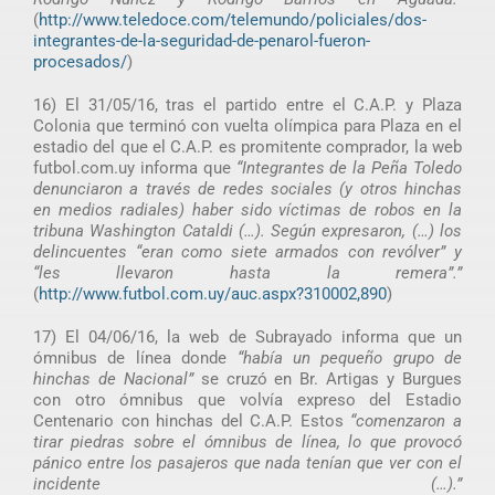
(
http://www.teledoce.com/telemundo/policiales/dos-
integrantes-de-la-seguridad-de-penarol-fueron-
procesados/
)
16) El 31/05/16, tras el partido entre el C.A.P. y Plaza
Colonia que terminó con vuelta olímpica para Plaza en el
estadio del que el C.A.P. es promitente comprador, la web
futbol.com.uy informa que
“Integrantes de la Peña Toledo
denunciaron a través de redes sociales (y otros hinchas
en medios radiales) haber sido víctimas de robos en la
tribuna Washington Cataldi (…). Según expresaron, (…) los
delincuentes “eran como siete armados con revólver” y
“les llevaron hasta la remera”.”
(
http://www.futbol.com.uy/auc.aspx?310002,890
)
17) El 04/06/16, la web de Subrayado informa que un
ómnibus de línea donde
“había un pequeño grupo de
hinchas de Nacional”
se cruzó en Br. Artigas y Burgues
con otro ómnibus que volvía expreso del Estadio
Centenario con hinchas del C.A.P. Estos
“comenzaron a
tirar piedras sobre el ómnibus de línea, lo que provocó
pánico entre los pasajeros que nada tenían que ver con el
incidente (…).”