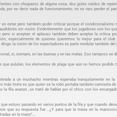
rentes con chispazos de alguna cosa, dos goles caídos de repent
a, por no decir nada de funcionamiento, no es raro perder el par
tar es estar pero también poder criticar porque el condicionalismo
audidores sin visión. Evidentemente que los jugadores son los qu
o pero si aceptan el aplauso también deben aceptar la critica p
ión, especialmente de quienes queremos lo mejor para el club.
 dirige, la visión de los espectadores es parte medular también del 
onal, si, siempre, en las buenas y en las malas. Eso tampoco se d
os que pululan, los elementos de plaga que aún no hemos podido 
entrada a un muchacho mientras esperaba tranquilamente en la f
o más triste es que quien se la robó portaba también camiseta de
as la fila avanzó…se trató de hablar por el chico con los encargad
 que estuvo pasando en varios puntos de la fila y que cuando den
arece que su respuesta fue …¿Y para que la traías en la manoooo
ntradas en la mano”….