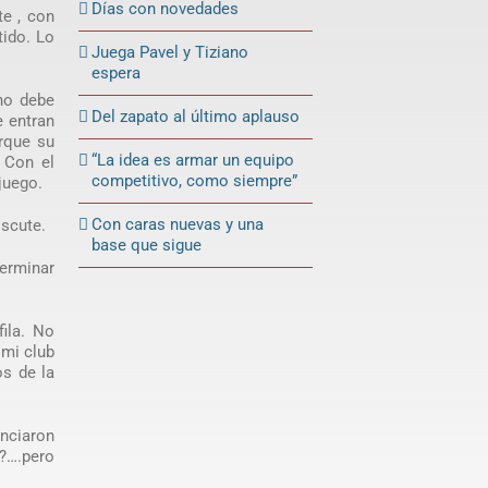
Días con novedades
e , con
tido. Lo
Juega Pavel y Tiziano
espera
 no debe
Del zapato al último aplauso
e entran
orque su
“La idea es armar un equipo
 Con el
competitivo, como siempre”
juego.
Con caras nuevas y una
iscute.
base que sigue
terminar
ila. No
 mi club
os de la
unciaron
?….pero