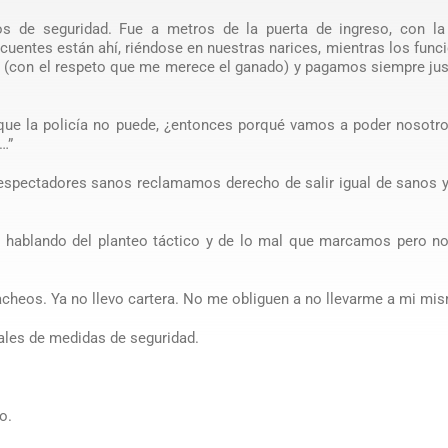
 de seguridad. Fue a metros de la puerta de ingreso, con la 
uentes están ahí, riéndose en nuestras narices, mientras los func
do (con el respeto que me merece el ganado) y pagamos siempre ju
que la policía no puede, ¿entonces porqué vamos a poder nosotro
…”
espectadores sanos reclamamos derecho de salir igual de sanos y
r hablando del planteo táctico y de lo mal que marcamos pero no
cheos. Ya no llevo cartera. No me obliguen a no llevarme a mi mi
ales de medidas de seguridad.
o.