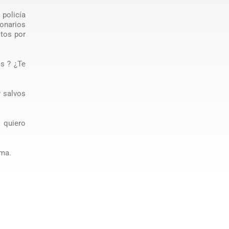
policía
ionarios
stos por
s ? ¿Te
 salvos
 quiero
sma.