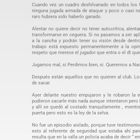
Cuando ves un cuadro deshilvanado en todos los f
ninguna jugada armada de ataque y poco o casi nad
raro hubiera sido haberlo ganado.
Alentar no quiere decir no tener autocrítica, alen
transformarse en ceguera. Si no pasamos a ser apl
a la cancha y podrán tener su visión desde dentr
trabajo está expuesto permanentemente a la opin
respeto que merece el jugador que entra o el dt que
Jugamos mal, si Perdimos bien, si. Queremos a Naci
Después están aquellos que no quieren al club. L
de sacar.
Ayer delante nuestro empujaron y le robaron la 
pudieron sacarle más nada aunque intentaron pero l
y allí se quedó al costado tranquilamente , mientr
puerta pero esto es la ley de la selva.
No fue un episodio aislado, porque tuve testimonio
esto al referente de seguridad que estaba ahí p
resulta que en la valla un policía acaba de decir “ e