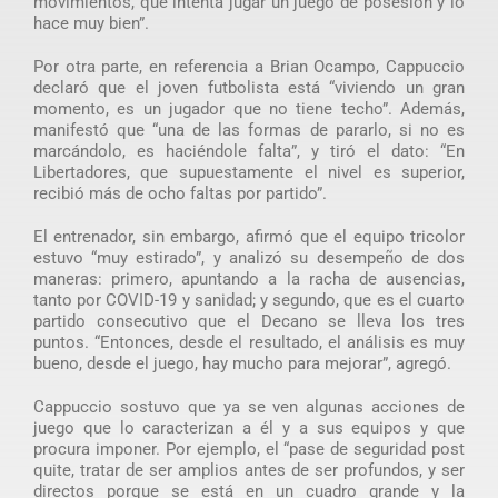
movimientos, que intenta jugar un juego de posesión y lo
hace muy bien”.
Por otra parte, en referencia a Brian Ocampo, Cappuccio
declaró que el joven futbolista está “viviendo un gran
momento, es un jugador que no tiene techo”. Además,
manifestó que “una de las formas de pararlo, si no es
marcándolo, es haciéndole falta”, y tiró el dato: “En
Libertadores, que supuestamente el nivel es superior,
recibió más de ocho faltas por partido”.
El entrenador, sin embargo, afirmó que el equipo tricolor
estuvo “muy estirado”, y analizó su desempeño de dos
maneras: primero, apuntando a la racha de ausencias,
tanto por COVID-19 y sanidad; y segundo, que es el cuarto
partido consecutivo que el Decano se lleva los tres
puntos. “Entonces, desde el resultado, el análisis es muy
bueno, desde el juego, hay mucho para mejorar”, agregó.
Cappuccio sostuvo que ya se ven algunas acciones de
juego que lo caracterizan a él y a sus equipos y que
procura imponer. Por ejemplo, el “pase de seguridad post
quite, tratar de ser amplios antes de ser profundos, y ser
directos porque se está en un cuadro grande y la