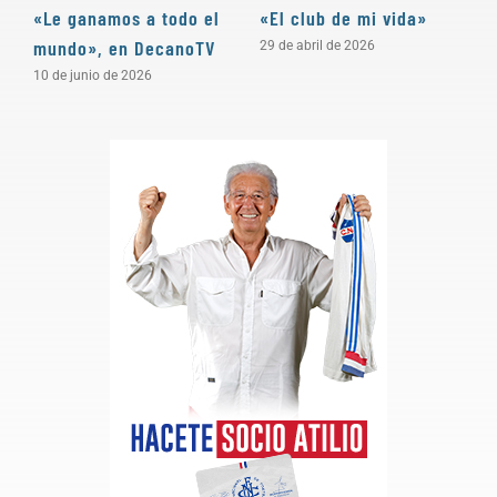
«Le ganamos a todo el
«El club de mi vida»
N
mundo», en DecanoTV
D
29 de abril de 2026
10 de junio de 2026
3