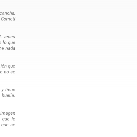
 cancha,
. Cometí
A veces
s lo que
ene nada
sión que
ue no se
 y tiene
 huella.
a imagen
 que lo
, que se