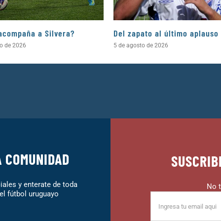
acompaña a Silvera?
Del zapato al último aplauso
to de 2026
5 de agosto de 2026
A COMUNIDAD
SUSCRIB
ales y enterate de toda
No t
el fútbol uruguayo