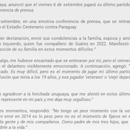
aya, anunció que el viernes 6 de setiembre jugará su último partid
erencia de prensa.
setiembre, en una emotiva conferencia de prensa, que se retirar
n el Estadio Centenario contra Paraguay.
er declaración, envió sus condolencias a la familia, esposa y am
an Izquierdo, quien fue compañero de Suárez en 2022. Manifestó
ición de su familia en estos momentos difíciles.”
algo, me hubiese encantado que se enteraran por mí, pero el vierne
 el delantero visiblemente emocionado. A continuación, agregó:
do. Es muy difícil, pero es el momento de jugar mi último parti
sión que tenía a los 19 años, y ese jugador ‘veterano’ o ‘viejo’ dejará
o agradecer a la hinchada uruguaya, que me alentó en estos últim
 representé en mi país y me deja muy orgulloso.”
res momentos, respondió:
“No tengo un peor momento con la sel
i error en 2014 es lo peor, pero no es el momento de fijarse en
 la gente y de mis compañeros. Como padre de mis tres hijos, que 
rle a la vida.”