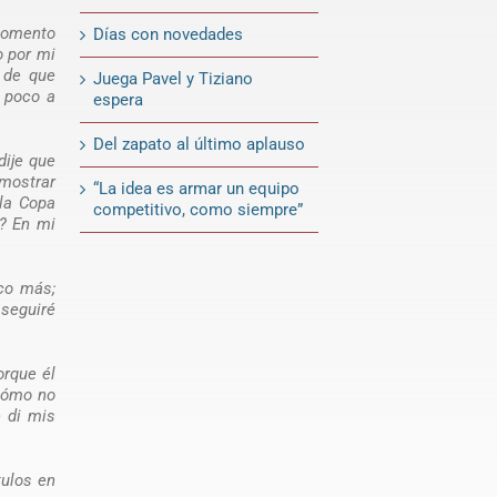
 momento
Días con novedades
o por mi
 de que
Juega Pavel y Tiziano
e poco a
espera
Del zapato al último aplauso
dije que
emostrar
“La idea es armar un equipo
la Copa
competitivo, como siempre”
e? En mi
oco más;
seguiré
orque él
 cómo no
e di mis
tulos en