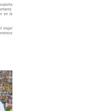
 soporta
ortante.
r en la
el mejor
e merece