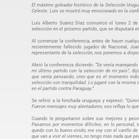
El máximo goleador histórico de la Selección Urugu
Celeste. Luis se mostró muy emocionado en la conf
Luis Alberto Suárez Díaz comunicó el lunes 2 de 
selección en el próximo partido, que se disputará e
Al comenzar la conferencia, antes de hacer cualqui
recientemente fallecido jugador de Nacional, Ju
representante de la selección, nos ponemos a dispos
Abrió la conferencia diciendo:
“Se venía manejando 
mi último partido con la selección de mi país”,
dijo
que venía pensando; creo que es el momento indica
selección con tranquilidad. Lo jugaré con la misma ilu
en el partido contra Paraguay.”
Se refirió a la hinchada uruguaya y expresó:
“Quier
Fueron mensajes muy alentadores; eso refleja lo que
Cuando le preguntaron sobre sus mejores y peo
Pasamos por momentos difíciles; en lo personal, m
quedo con lo bueno vivido; me voy con el cariño de
que van a vivir el viernes, no tengo más nada que pedi