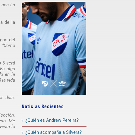
o con La
á de la
igos del
:
“Como
s 6 será
“Es algo
do en la
 la vida
os días.
Noticias Recientes
ección.
¿Quién es Andrew Pereira?
 eso. Me
vivan lo
¿Quién acompaña a Silvera?