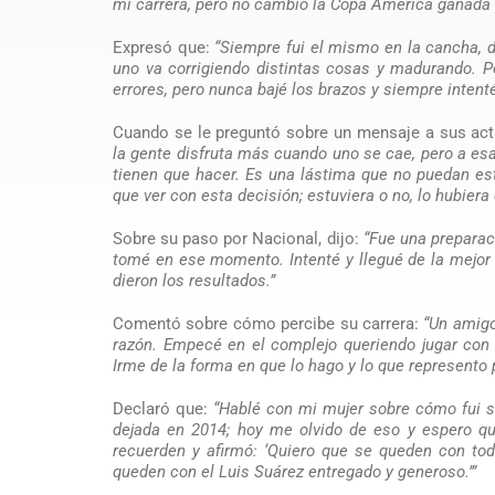
mi carrera, pero no cambio la Copa América ganada 
Expresó que:
“Siempre fui el mismo en la cancha, d
uno va corrigiendo distintas cosas y madurando. P
errores, pero nunca bajé los brazos y siempre intent
Cuando se le preguntó sobre un mensaje a sus act
la gente disfruta más cuando uno se cae, pero a es
tienen que hacer. Es una lástima que no puedan es
que ver con esta decisión; estuviera o no, lo hubiera 
Sobre su paso por Nacional, dijo:
“Fue una preparaci
tomé en ese momento. Intenté y llegué de la mejor 
dieron los resultados.”
Comentó sobre cómo percibe su carrera:
“Un amigo
razón. Empecé en el complejo queriendo jugar con la
Irme de la forma en que lo hago y lo que represento p
Declaró que:
“Hablé con mi mujer sobre cómo fui s
dejada en 2014; hoy me olvido de eso y espero qu
recuerden y afirmó: ‘Quiero que se queden con tod
queden con el Luis Suárez entregado y generoso.’”