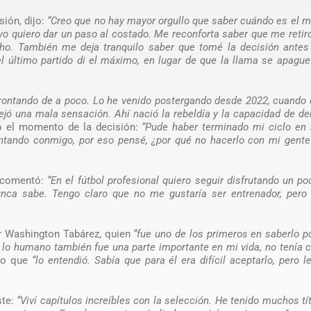
sión, dijo:
“Creo que no hay mayor orgullo que saber cuándo es el
 yo quiero dar un paso al costado. Me reconforta saber que me retir
cho. También me deja tranquilo saber que tomé la decisión antes
 último partido di el máximo, en lugar de que la llama se apagu
i afrontando de a poco. Lo he venido postergando desde 2022, cuando 
 dejó una mala sensación. Ahí nació la rebeldía y la capacidad de d
ó el momento de la decisión:
“Pude haber terminado mi ciclo en 
ontando conmigo, por eso pensé, ¿por qué no hacerlo con mi gent
, comentó:
“En el fútbol profesional quiero seguir disfrutando un p
ca sabe. Tengo claro que no me gustaría ser entrenador, pero 
r Washington Tabárez, quien
“fue uno de los primeros en saberlo p
En lo humano también fue una parte importante en mi vida, no tenía
ijo que
“lo entendió. Sabía que para él era difícil aceptarlo, pero l
ste:
“Viví capítulos increíbles con la selección. He tenido muchos tí