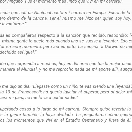
por ninguno. Fue el momento más lindo que viví en mi carrera.”
esde que salí de Nacional hasta mi carrera en Europa. Fuera de la
ero dentro de la cancha, ser el mismo me hizo ser quien soy hoy
é levantarme.”
uales compañeros respecto a la sanción que recibió, respondió:
“
a misma gente le duele más cuando uno se vuelve a levantar. Eso e
tar en este momento, pero así es esto. La sanción a Darwin no ti
decidido así igual.”
ón que sorprendió a muchos; hoy en día creo que fue la mejor deci
manera al Mundial, y no me reprocho nada de mi aporte allí, aunq
 me dijo un día: ‘Llegaste como un niño, te vas siendo una leyenda’,
 10 de Francescoli; no quería igualar ni superar, pero sí dejar mi
ara mi país, no me lo va a quitar nadie.”
uperando cosas a lo largo de mi carrera. Siempre quise revertir l
e la gente también lo haya olvidado. Le preguntaron cómo quería
os los momentos que viví en el Estadio Centenario y fuera de él