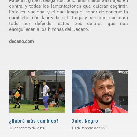
Paperas, gripes, desgarros, tendinitis, malos arbitrajes en
contra, y todas las lamentaciones que quieran esgrimir.
Esto es Nacional y el que tenga el honor de ponerse la
camiseta más laureada del Uruguay, seguros que dará
todo por defender estos tres colores que nos
enorgullecen a los hinchas del Decano.
decano.com
¿Habrá más cambios?
Dale, Negro
P
18 de febrero de 2020
18 de febrero de 2020
1