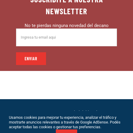
NEWSLETTER
No te pierdas ninguna novedad del decano
© 1999 – DECANO – La comunidad del hincha |
Usamos cookies para mejorar tu experiencia, analizar el tráfico y
Desarrollo: Eolio |
Políticas de Privacidad
|
Sobre
mostrarte anuncios relevantes a través de Google AdSense. Podés
Nosotros
|
Terminos de Servicio
|
Contacto
aceptar todas las cookies o gestionar tus preferencias.