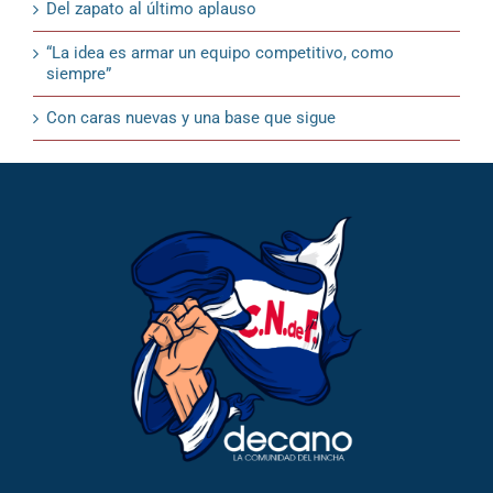
Del zapato al último aplauso
“La idea es armar un equipo competitivo, como
siempre”
Con caras nuevas y una base que sigue