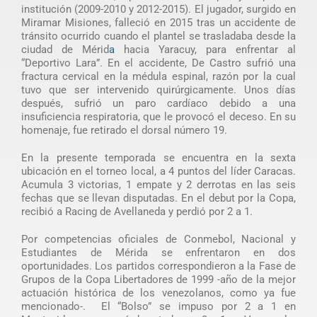
institución (2009-2010 y 2012-2015). El jugador, surgido en
Miramar Misiones, falleció en 2015 tras un accidente de
tránsito ocurrido cuando el plantel se trasladaba desde la
ciudad de Mérid
a
hacia Yaracuy, para enfrentar al
“Deportivo Lara”. En el accidente, De Castro sufrió una
fractura cervical en la médula espinal, razón por la cual
tuvo que ser intervenido quirúrgicamente. Unos días
después, sufrió un paro cardíaco debido a una
insuficiencia respiratoria, que le provocó el deceso. En su
homenaje, fue retirado el dorsal número 19.
En la presente temporada se encuentra en la sexta
ubicación en el torneo local, a 4 puntos del líder Caracas.
Acumula 3 victorias, 1 empate y 2 derrotas en las seis
fechas que se llevan disputadas. En el debut por la Copa,
recibió a Racing de Avellaneda y perdió por 2 a 1.
Por competencias oficiales de Conmebol, Nacional y
Estudiantes de Mérida se enfrentaron en dos
oportunidades. Los partidos correspondieron a la Fase de
Grupos de la Copa Libertadores de 1999 -año de la mejor
actuación histórica de los venezolanos, como ya fue
mencionado-. El “Bolso” se impuso por 2 a 1 en