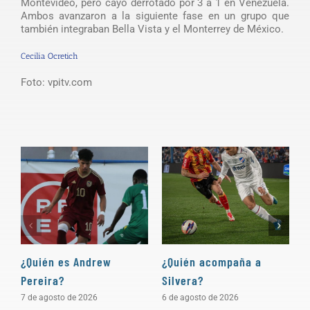
Montevideo, pero cayó derrotado por 3 a 1 en Venezuela.
Ambos avanzaron a la siguiente fase en un grupo que
también integraban Bella Vista y el Monterrey de México.
Cecilia Ocretich
Foto: vpitv.com
¿Quién es Andrew
¿Quién acompaña a
D
Pereira?
Silvera?
a
7 de agosto de 2026
6 de agosto de 2026
5