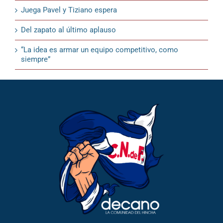
Juega Pavel y Tiziano espera
Del zapato al último aplauso
“La idea es armar un equipo competitivo, como
siempre”