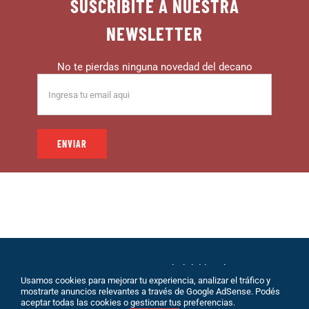
SUSCRIBITE A NUESTRA
NEWSLETTER
No te pierdas ninguna novedad del decano
© 1999 – DECANO – La comunidad del hincha |
Usamos cookies para mejorar tu experiencia, analizar el tráfico y
Desarrollo: Eolio |
Políticas de Privacidad
|
Sobre
mostrarte anuncios relevantes a través de Google AdSense. Podés
Nosotros
|
Terminos de Servicio
|
Contacto
aceptar todas las cookies o gestionar tus preferencias.