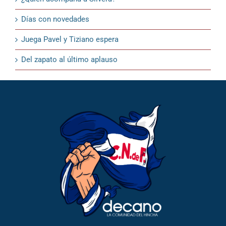
Días con novedades
Juega Pavel y Tiziano espera
Del zapato al último aplauso