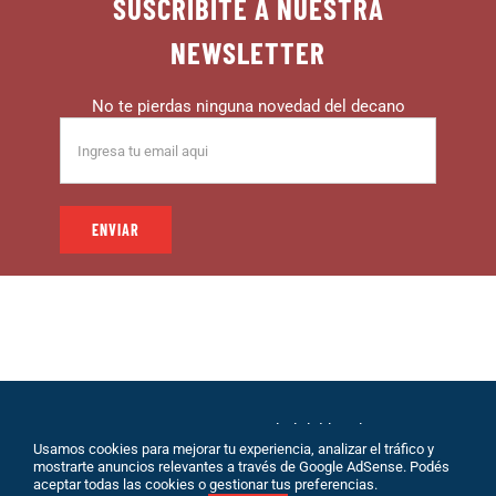
SUSCRIBITE A NUESTRA
NEWSLETTER
No te pierdas ninguna novedad del decano
© 1999 – DECANO – La comunidad del hincha |
Usamos cookies para mejorar tu experiencia, analizar el tráfico y
Desarrollo: Eolio |
Políticas de Privacidad
|
Sobre
mostrarte anuncios relevantes a través de Google AdSense. Podés
Nosotros
|
Terminos de Servicio
|
Contacto
aceptar todas las cookies o gestionar tus preferencias.