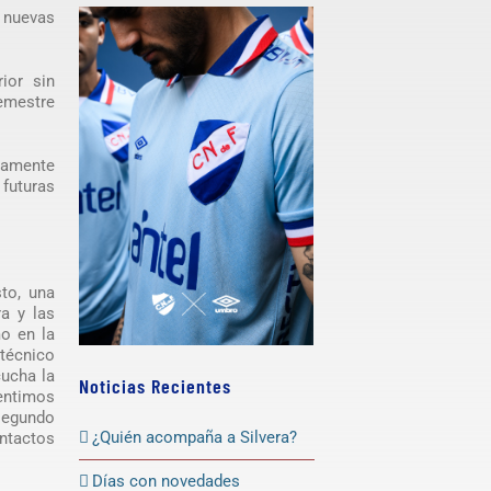
 nuevas
ior sin
semestre
icamente
 futuras
sto, una
a y las
mo en la
técnico
cucha la
Noticias Recientes
sentimos
segundo
¿Quién acompaña a Silvera?
ontactos
Días con novedades