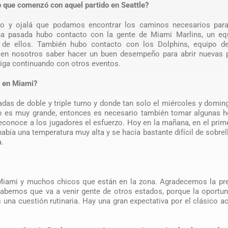
do que comenzó con aquel partido en Seattle?
ino y ojalá que podamos encontrar los caminos necesarios para
ana pasada hubo contacto con la gente de Miami Marlins, un eq
o de ellos. También hubo contacto con los Dolphins, equipo de
á en nosotros saber hacer un buen desempeño para abrir nuevas p
iga continuando con otros eventos.
r en Miami?
as de doble y triple turno y donde tan solo el miércoles y domi
bajo es muy grande, entonces es necesario también tomar algunas 
 reconoce a los jugadores el esfuerzo. Hoy en la mañana, en el prim
bía una temperatura muy alta y se hacía bastante difícil de sobrell
a.
e Miami y muchos chicos que están en la zona. Agradecemos la pr
abemos que va a venir gente de otros estados, porque la oportun
 una cuestión rutinaria. Hay una gran expectativa por el clásico ac