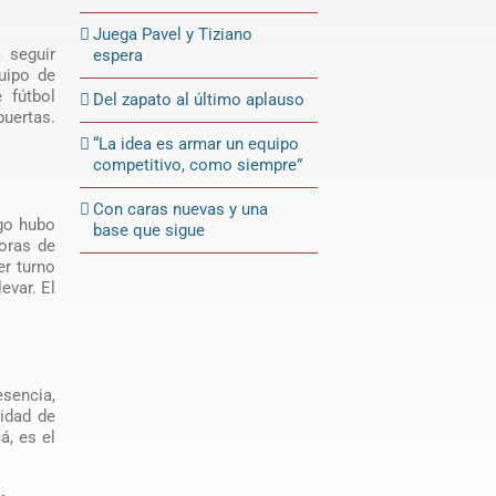
Juega Pavel y Tiziano
 seguir
espera
uipo de
 fútbol
Del zapato al último aplauso
uertas.
“La idea es armar un equipo
competitivo, como siempre”
Con caras nuevas y una
ngo hubo
base que sigue
horas de
er turno
evar. El
esencia,
idad de
á, es el