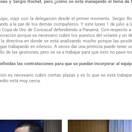
lanes y Sergio Rochet, pero ¿cómo se está manejando el tema de 
quipo, viajó con la delegación desde el primer momento. Sergio R
ando a la par de los demás compañeros. Y este lunes 1 de julio a l
 la Copa de Oro de Concacaf defendiendo a Panamá. Con respecto a 
oración porque es necesario cubrir los puestos del volante y un d
 la directiva en donde se está analizando mucho porque las posib
gue trabajando en silencio. A veces dar una primicia puede tener u
llo de las gestiones, pero se va a trabajar para que esto no pase m
efinidas las contrataciones para que se puedan incorporar al equip
ión es necesario cubrir ciertas plazas y es lo que se está trabaja
medio está muy cerca.