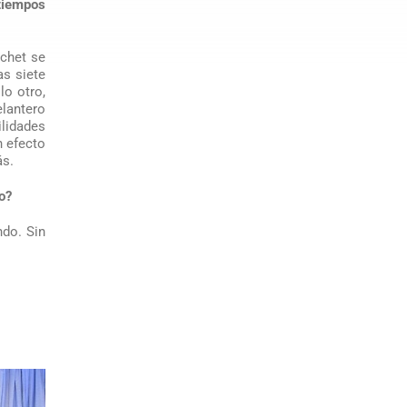
tiempos
ochet se
as siete
lo otro,
elantero
ilidades
n efecto
ás.
o?
ndo. Sin