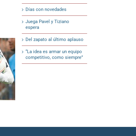
Días con novedades
Juega Pavel y Tiziano
espera
Del zapato al último aplauso
“La idea es armar un equipo
competitivo, como siempre”
¿Habrá más cambios?
Dale, Negro
18 de febrero de 2020
18 de febrero de