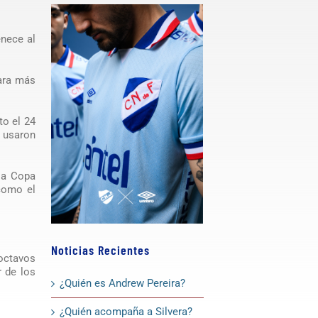
enece al
para más
to el 24
 usaron
 la Copa
 como el
Noticias Recientes
 octavos
r de los
¿Quién es Andrew Pereira?
¿Quién acompaña a Silvera?