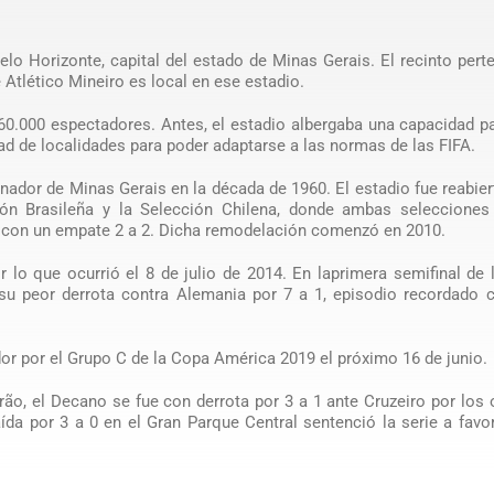
elo Horizonte, capital del estado de Minas Gerais. El recinto pert
e Atlético Mineiro es local en ese estadio.
 60.000 espectadores. Antes, el estadio albergaba una capacidad 
ad de localidades para poder adaptarse a las normas de las FIFA.
ador de Minas Gerais en la década de 1960. El estadio fue reabier
ión Brasileña y la Selección Chilena, donde ambas selecciones
o con un empate 2 a 2. Dicha remodelación comenzó en 2010.
lo que ocurrió el 8 de julio de 2014. En laprimera semifinal de
ió su peor derrota contra Alemania por 7 a 1, episodio recordado
r por el Grupo C de la Copa América 2019 el próximo 16 de junio.
irão, el Decano se fue con derrota por 3 a 1 ante Cruzeiro por los
aída por 3 a 0 en el Gran Parque Central sentenció la serie a favo