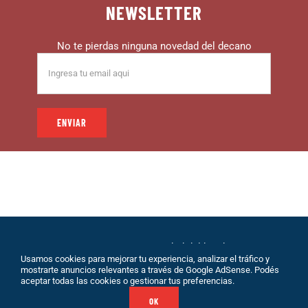
NEWSLETTER
No te pierdas ninguna novedad del decano
© 1999 – DECANO – La comunidad del hincha |
Usamos cookies para mejorar tu experiencia, analizar el tráfico y
Desarrollo: Eolio |
Políticas de Privacidad
|
Sobre
mostrarte anuncios relevantes a través de Google AdSense. Podés
Nosotros
|
Terminos de Servicio
|
Contacto
aceptar todas las cookies o gestionar tus preferencias.
OK