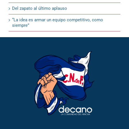
Del zapato al último aplauso
“La idea es armar un equipo competitivo, como
siempre”