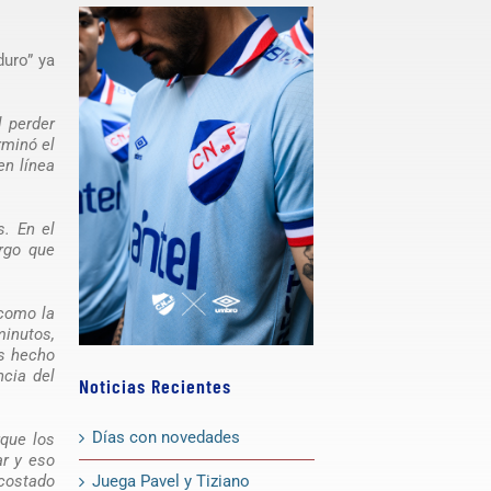
duro” ya
l perder
rminó el
en línea
s. En el
rgo que
 como la
minutos,
os hecho
ncia del
Noticias Recientes
Días con novedades
que los
ar y eso
Juega Pavel y Tiziano
 costado