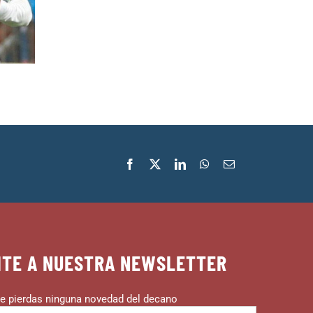
¿Habrá más cambios?
Dale, Negro
18 de febrero de 2020
18 de febrero de
ITE A NUESTRA NEWSLETTER
e pierdas ninguna novedad del decano