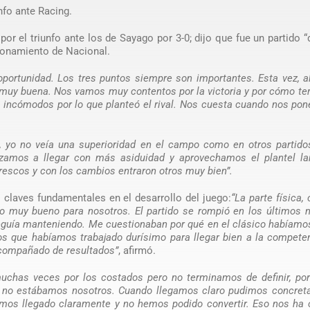
nfo ante Racing.
r el triunfo ante los de Sayago por 3-0; dijo que fue un partido “
cionamiento de Nacional.
oportunidad. Los tres puntos siempre son importantes. Esta vez, a
a muy buena. Nos vamos muy contentos por la victoria y por cómo te
s incómodos por lo que planteó el rival. Nos cuesta cuando nos pon
, yo no veía una superioridad en el campo como en otros partido
amos a llegar con más asiduidad y aprovechamos el plantel la
escos y con los cambios entraron otros muy bien”.
s claves fundamentales en el desarrollo del juego:
“La parte física,
o muy bueno para nosotros. El partido se rompió en los últimos 
seguía manteniendo. Me cuestionaban por qué en el clásico habíam
s que habíamos trabajado durísimo para llegar bien a la compete
 acompañado de resultados”
, afirmó.
uchas veces por los costados pero no terminamos de definir, por
de no estábamos nosotros. Cuando llegamos claro pudimos concret
emos llegado claramente y no hemos podido convertir. Eso nos ha