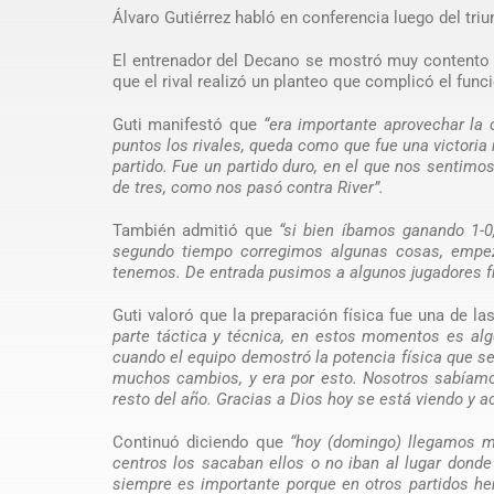
Álvaro Gutiérrez habló en conferencia luego del triu
El entrenador del Decano se mostró muy contento po
que el rival realizó un planteo que complicó el fun
Guti manifestó que
“era importante aprovechar la 
puntos los rivales, queda como que fue una victori
partido. Fue un partido duro, en el que nos sentimo
de tres, como nos pasó contra River”.
También admitió que
“si bien íbamos ganando 1-0
segundo tiempo corregimos algunas cosas, empez
tenemos. De entrada pusimos a algunos jugadores fr
Guti valoró que la preparación física fue una de la
parte táctica y técnica, en estos momentos es alg
cuando el equipo demostró la potencia física que 
muchos cambios, y era por esto. Nosotros sabíamo
resto del año. Gracias a Dios hoy se está viendo y
Continuó diciendo que
“hoy (domingo) llegamos m
centros los sacaban ellos o no iban al lugar don
siempre es importante porque en otros partidos h