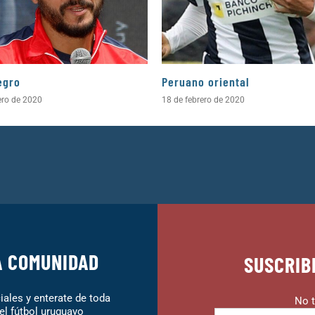
egro
Peruano oriental
ero de 2020
18 de febrero de 2020
A COMUNIDAD
SUSCRIB
ales y enterate de toda
No t
el fútbol uruguayo