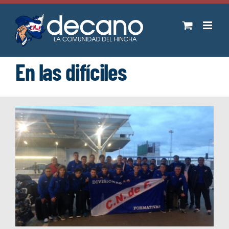
Saltar
al
contenido
En las difíciles