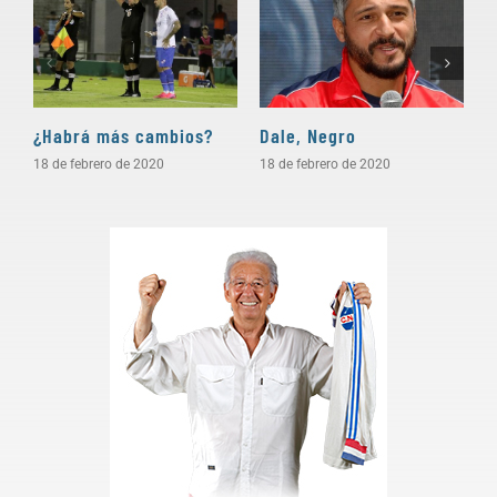
¿Habrá más cambios?
Dale, Negro
P
18 de febrero de 2020
18 de febrero de 2020
1