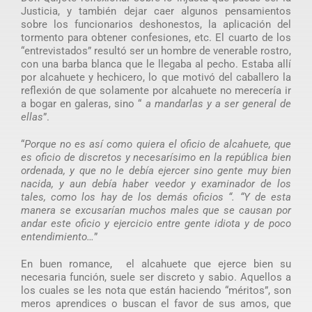
Justicia, y también dejar caer algunos pensamientos
sobre los funcionarios deshonestos, la aplicación del
tormento para obtener confesiones, etc. El cuarto de los
“entrevistados” resultó ser un hombre de venerable rostro,
con una barba blanca que le llegaba al pecho. Estaba allí
por alcahuete y hechicero, lo que motivó del caballero la
reflexión de que solamente por alcahuete no merecería ir
a bogar en galeras, sino “
a mandarlas y a ser general de
ellas
”.
“
Porque no es así como quiera el oficio de alcahuete, que
es oficio de discretos y necesarísimo en la república bien
ordenada, y que no le debía ejercer sino gente muy bien
nacida, y aun debía haber veedor y examinador de los
tales, como los hay de los demás oficios “. “Y de esta
manera se excusarían muchos males que se causan por
andar este oficio y ejercicio entre gente idiota y de poco
entendimiento…
”
En buen romance, el alcahuete que ejerce bien su
necesaria función, suele ser discreto y sabio. Aquellos a
los cuales se les nota que están haciendo “méritos”, son
meros aprendices o buscan el favor de sus amos, que