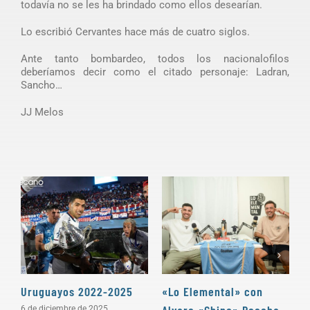
todavía no se les ha brindado como ellos desearían.
Lo escribió Cervantes hace más de cuatro siglos.
Ante tanto bombardeo, todos los nacionalofilos
deberíamos decir como el citado personaje: Ladran,
Sancho…
JJ Melos
Uruguayos 2022-2025
«Lo Elemental» con
«
Alvaro «Chino» Recoba
P
6 de diciembre de 2025