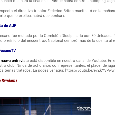
nunció que para la final en el Parque habrá control antidoping, algo
especto el directivo tricolor Federico Britos manifestó en la mañan
rto que lo explica, habrá que confiar».
ta de AUF
Decano fue multado por la Comisión Disciplinaria con 80 Unidades 
io o reinicio del encuentro»; Nacional demoró más de la cuenta al 
DecanoTV
 nueva entrevist
a está disponible en nuestro canal de Youtube. En
tro club. Niños de ocho años con representantes; el placer de jugar;
los temas tratados. La podés ver aquí: https://youtu.be/evZkYSPw
n Kwidama