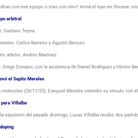
ldrías con ese equipo o irías con otro? Armá el tuyo en Oncena: 
po arbitral
z: Gustavo Tejera.
tentes: Carlos Barreiro y Agustín Berisso.
to árbitro: Andrés Martínez.
: Diego Dunajec, con la asistencia de Daniel Rodríguez y Héctor Be
ovó el Sapito Mereles
e miércoles (26/11/25), Exequiel Mereles extendió su vínculo con 
para Villalba
 la expulsión del pasado domingo, Lucas Villalba recibió dos parti
idoping