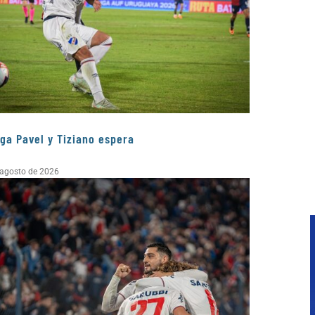
ga Pavel y Tiziano espera
 agosto de 2026