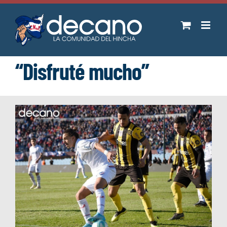
Saltar
al
contenido
“Disfruté mucho”