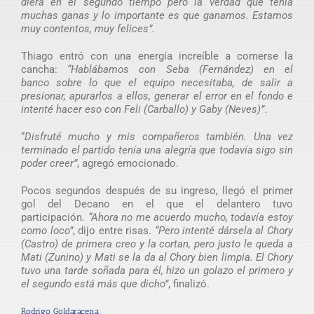
diera en el segundo tiempo pero la verdad que tenía
muchas ganas y lo importante es que ganamos. Estamos
muy contentos, muy felices”.
Thiago entró con una energía increíble a comerse la
cancha:
“Hablábamos con Seba (Fernández) en el
banco sobre lo que el equipo necesitaba, de salir a
presionar, apurarlos a ellos, generar el error en el fondo e
intenté hacer eso con Feli (Carballo) y Gaby (Neves)”
.
“
Disfruté mucho y mis compañeros también. Una vez
terminado el partido tenía una alegría que todavía sigo sin
poder creer”
, agregó emocionado.
Pocos segundos después de su ingreso, llegó el primer
gol del Decano en el que el delantero tuvo
participación.
“Ahora no me acuerdo mucho, todavía estoy
como loco”
, dijo entre risas.
“Pero intenté dársela al Chory
(Castro) de primera creo y la cortan, pero justo le queda a
Mati (Zunino) y Mati se la da al Chory bien limpia. El Chory
tuvo una tarde soñada para él, hizo un golazo el primero y
el segundo está más que dicho”
, finalizó.
Rodrigo Goldaracena