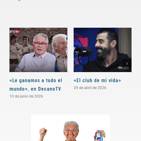
«Le ganamos a todo el
«El club de mi vida»
N
mundo», en DecanoTV
D
29 de abril de 2026
10 de junio de 2026
3