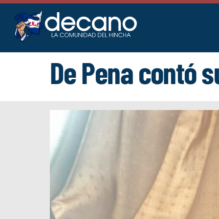
Saltar
al
contenido
De Pena contó su