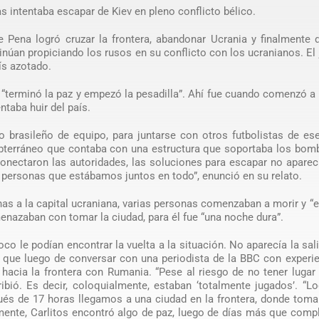
s intentaba escapar de Kiev en pleno conflicto bélico.
e Pena logró cruzar la frontera, abandonar Ucrania y finalmente 
inúan propiciando los rusos en su conflicto con los ucranianos. El
ís azotado.
55 “terminó la paz y empezó la pesadilla”. Ahí fue cuando comenzó a 
ntaba huir del país.
 brasileño de equipo, para juntarse con otros futbolistas de es
ubterráneo que contaba con una estructura que soportaba los bom
conectaron las autoridades, las soluciones para escapar no aparec
 personas que estábamos juntos en todo”, enunció en su relato.
nas a la capital ucraniana, varias personas comenzaban a morir y “
menazaban con tomar la ciudad, para él fue “una noche dura”.
co le podían encontrar la vuelta a la situación. No aparecía la sal
 que luego de conversar con una periodista de la BBC con experi
 hacia la frontera con Rumania. “Pese al riesgo de no tener lugar 
ribió. Es decir, coloquialmente, estaban ‘totalmente jugados’. “
ués de 17 horas llegamos a una ciudad en la frontera, donde tom
mente, Carlitos encontró algo de paz, luego de días más que comp