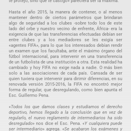
te protejo, sino que te castigo» pareciera ser la máxima.
Hasta el año 2015, la manera de contener, o al menos
mantener dentro de ciertos parámetros que brindaran
algo de seguridad a los clubes -sobre todo los de este
lado del orbe y nuestro vecino de enfrente, África- era la
exigencia de que las transferencias efectuadas debían ser
entre clubes y a los mediadores se les exigía ser
«agentes FIFA», para lo que los interesados debían rendir
un examen que los facultaba, ante el máximo órgano del
fútbol internacional, para intervenir en una transferencia
de un futbolista de una institución a otra. Esta realidad ha
cambiado y hoy FIFA no exige nada a nadie. O más bien
solo a las asociaciones de cada país. Cansada de ser
quien tuviera que intervenir para dirimir diferencias, en su
renovada versión 2015-2016, la FIFA no encontró mejor
forma de regular, que desregulando, como bien apunta el
Esc. Guillermo Pena.
«
Todos los que damos clases y estudiamos el derecho
deportivo, hemos llegado a la conclusión que en vez de
regularlo, el nuevo reglamento de intermediarios ha sido
desregulado
» nos dice el Esc. Pena. «
Y cualquiera puede
ser intermediario
» agrega. «
Se acabaron los exámenes y