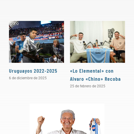
Uruguayos 2022-2025
«Lo Elemental» con
«
Alvaro «Chino» Recoba
P
6 de diciembre de 2025
25 de febrero de 2025
3