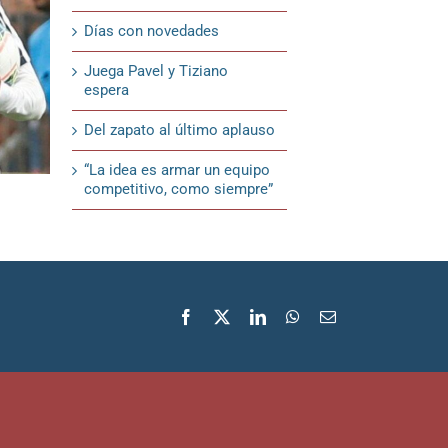
Días con novedades
Juega Pavel y Tiziano
espera
Del zapato al último aplauso
“La idea es armar un equipo
competitivo, como siempre”
¿Habrá más cambios?
Dale, Negro
18 de febrero de 2020
18 de febrero de