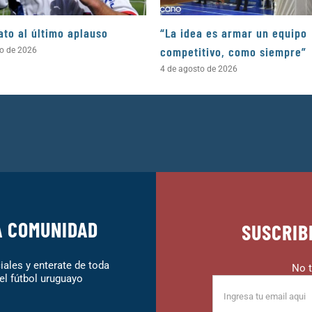
ato al último aplauso
“La idea es armar un equipo
competitivo, como siempre”
to de 2026
4 de agosto de 2026
A COMUNIDAD
SUSCRIB
ales y enterate de toda
No t
el fútbol uruguayo