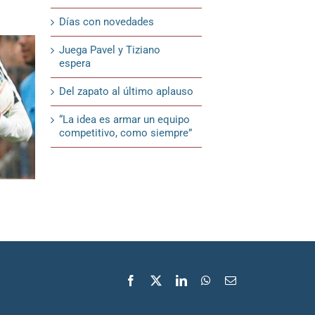
Días con novedades
Juega Pavel y Tiziano
espera
Del zapato al último aplauso
“La idea es armar un equipo
competitivo, como siempre”
¿Habrá más cambios?
Dale, Negro
18 de febrero de 2020
18 de febrero de