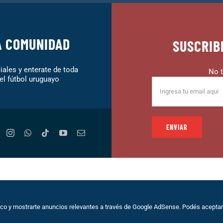
A COMUNIDAD
SUSCRIB
ales y enterate de toda
No t
el fútbol uruguayo
lio |
Políticas de Privacidad
|
Sobre Nosotros
|
Terminos de Servici
fico y mostrarte anuncios relevantes a través de Google AdSense. Podés aceptar 