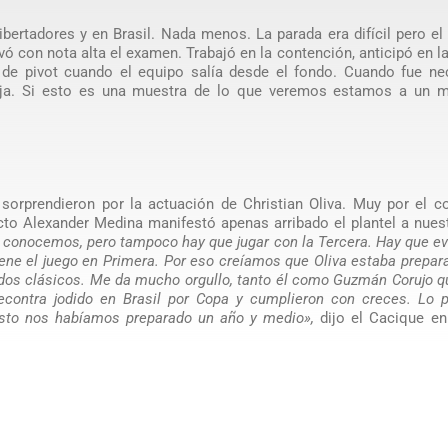
bertadores y en Brasil. Nada menos. La parada era difícil pero el 
 con nota alta el examen. Trabajó en la contención, anticipó en l
 de pivot cuando el equipo salía desde el fondo. Cuando fue nec
lija. Si esto es una muestra de lo que veremos estamos a un 
.
sorprendieron por la actuación de Christian Oliva. Muy por el co
cto Alexander Medina manifestó apenas arribado el plantel a nues
 conocemos, pero tampoco hay que jugar con la Tercera. Hay que ev
tiene el juego en Primera. Por eso creíamos que Oliva estaba prepar
s dos clásicos. Me da mucho orgullo, tanto él como Guzmán Corujo q
recontra jodido en Brasil por Copa y cumplieron con creces. Lo 
 esto nos habíamos preparado un año y medio»,
dijo el Cacique e