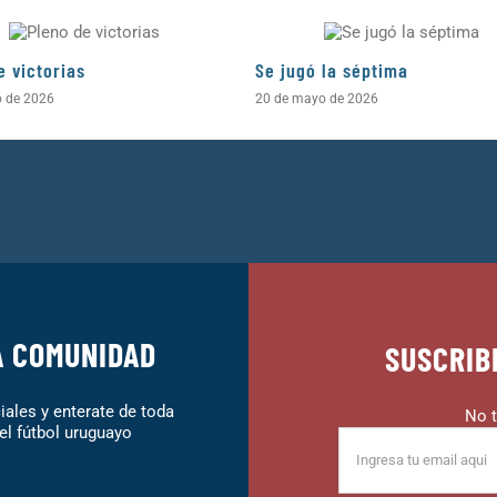
e victorias
Se jugó la séptima
o de 2026
20 de mayo de 2026
A COMUNIDAD
SUSCRIB
ales y enterate de toda
No t
el fútbol uruguayo