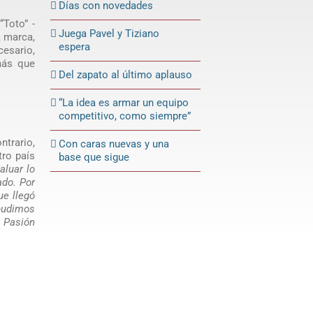
Días con novedades
“Toto” -
Juega Pavel y Tiziano
a marca,
espera
esario,
más que
Del zapato al último aplauso
“La idea es armar un equipo
competitivo, como siempre”
ntrario,
Con caras nuevas y una
tro país
base que sigue
aluar lo
ado. Por
ue llegó
pudimos
n
Pasión