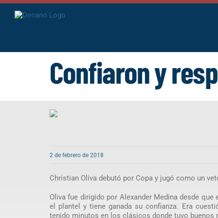
Saltar
al
contenido
Confiaron y res
2 de febrero de 2018
Christian Oliva debutó por Copa y jugó como un vet
Oliva fue dirigido por Alexander Medina desde que
el plantel y tiene ganada su confianza. Era cue
tenido minutos en los clásicos donde tuvo buenos 