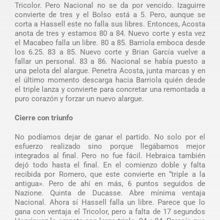
Tricolor. Pero Nacional no se da por vencido. Izaguirre
convierte de tres y el Bolso está a 5. Pero, aunque se
corta a Hassell este no falla sus libres. Entonces, Acosta
anota de tres y estamos 80 a 84. Nuevo corte y esta vez
el Macabeo falla un libre. 80 a 85. Barriola emboca desde
los 6.25. 83 a 85. Nuevo corte y Brian García vuelve a
fallar un personal. 83 a 86. Nacional se había puesto a
una pelota del alargue. Penetra Acosta, junta marcas y en
el último momento descarga hacia Barriola quién desde
el triple lanza y convierte para concretar una remontada a
puro corazón y forzar un nuevo alargue.
Cierre con triunfo
No podíamos dejar de ganar el partido. No solo por el
esfuerzo realizado sino porque llegábamos mejor
integrados al final. Pero no fue fácil. Hebraica también
dejó todo hasta el final. En el comienzo doble y falta
recibida por Romero, que este convierte en “triple a la
antigua». Pero de ahí en más, 6 puntos seguidos de
Nazione. Quinta de Ducasse. Abre mínima ventaja
Nacional. Ahora sí Hassell falla un libre. Parece que lo
gana con ventaja el Tricolor, pero a falta de 17 segundos