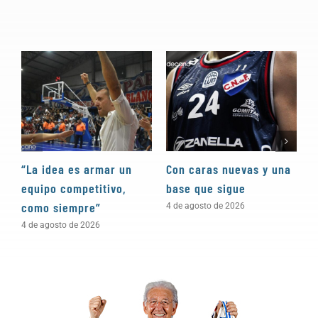
“La idea es armar un
Con caras nuevas y una
“
equipo competitivo,
base que sigue
e
como siempre”
p
4 de agosto de 2026
n
4 de agosto de 2026
1