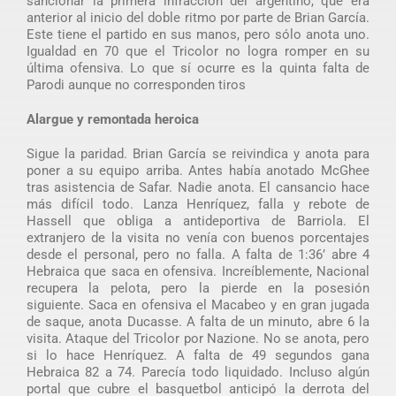
sancionar la primera infracción del argentino, que era
anterior al inicio del doble ritmo por parte de Brian García.
Este tiene el partido en sus manos, pero sólo anota uno.
Igualdad en 70 que el Tricolor no logra romper en su
última ofensiva. Lo que sí ocurre es la quinta falta de
Parodi aunque no corresponden tiros
Alargue y remontada heroica
Sigue la paridad. Brian García se reivindica y anota para
poner a su equipo arriba. Antes había anotado McGhee
tras asistencia de Safar. Nadie anota. El cansancio hace
más difícil todo. Lanza Henríquez, falla y rebote de
Hassell que obliga a antideportiva de Barriola. El
extranjero de la visita no venía con buenos porcentajes
desde el personal, pero no falla. A falta de 1:36’ abre 4
Hebraica que saca en ofensiva. Increíblemente, Nacional
recupera la pelota, pero la pierde en la posesión
siguiente. Saca en ofensiva el Macabeo y en gran jugada
de saque, anota Ducasse. A falta de un minuto, abre 6 la
visita. Ataque del Tricolor por Nazione. No se anota, pero
si lo hace Henríquez. A falta de 49 segundos gana
Hebraica 82 a 74. Parecía todo liquidado. Incluso algún
portal que cubre el basquetbol anticipó la derrota del