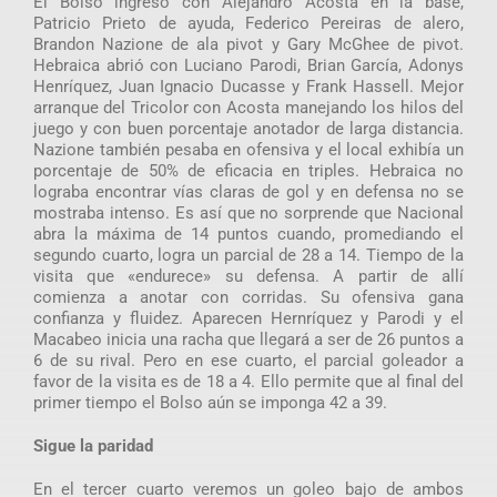
El Bolso ingresó con Alejandro Acosta en la base,
Patricio Prieto de ayuda, Federico Pereiras de alero,
Brandon Nazione de ala pivot y Gary McGhee de pivot.
Hebraica abrió con Luciano Parodi, Brian García, Adonys
Henríquez, Juan Ignacio Ducasse y Frank Hassell. Mejor
arranque del Tricolor con Acosta manejando los hilos del
juego y con buen porcentaje anotador de larga distancia.
Nazione también pesaba en ofensiva y el local exhibía un
porcentaje de 50% de eficacia en triples. Hebraica no
lograba encontrar vías claras de gol y en defensa no se
mostraba intenso. Es así que no sorprende que Nacional
abra la máxima de 14 puntos cuando, promediando el
segundo cuarto, logra un parcial de 28 a 14. Tiempo de la
visita que «endurece» su defensa. A partir de allí
comienza a anotar con corridas. Su ofensiva gana
confianza y fluidez. Aparecen Hernríquez y Parodi y el
Macabeo inicia una racha que llegará a ser de 26 puntos a
6 de su rival. Pero en ese cuarto, el parcial goleador a
favor de la visita es de 18 a 4. Ello permite que al final del
primer tiempo el Bolso aún se imponga 42 a 39.
Sigue la paridad
En el tercer cuarto veremos un goleo bajo de ambos