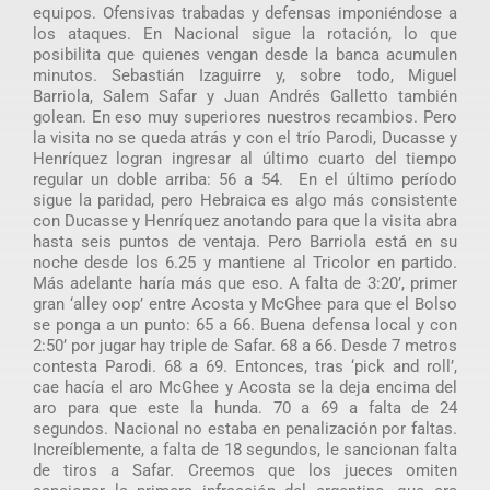
equipos. Ofensivas trabadas y defensas imponiéndose a
los ataques. En Nacional sigue la rotación, lo que
posibilita que quienes vengan desde la banca acumulen
minutos. Sebastián Izaguirre y, sobre todo, Miguel
Barriola, Salem Safar y Juan Andrés Galletto también
golean. En eso muy superiores nuestros recambios. Pero
la visita no se queda atrás y con el trío Parodi, Ducasse y
Henríquez logran ingresar al último cuarto del tiempo
regular un doble arriba: 56 a 54. En el último período
sigue la paridad, pero Hebraica es algo más consistente
con Ducasse y Henríquez anotando para que la visita abra
hasta seis puntos de ventaja. Pero Barriola está en su
noche desde los 6.25 y mantiene al Tricolor en partido.
Más adelante haría más que eso. A falta de 3:20’, primer
gran ‘alley oop’ entre Acosta y McGhee para que el Bolso
se ponga a un punto: 65 a 66. Buena defensa local y con
2:50’ por jugar hay triple de Safar. 68 a 66. Desde 7 metros
contesta Parodi. 68 a 69. Entonces, tras ‘pick and roll’,
cae hacía el aro McGhee y Acosta se la deja encima del
aro para que este la hunda. 70 a 69 a falta de 24
segundos. Nacional no estaba en penalización por faltas.
Increíblemente, a falta de 18 segundos, le sancionan falta
de tiros a Safar. Creemos que los jueces omiten