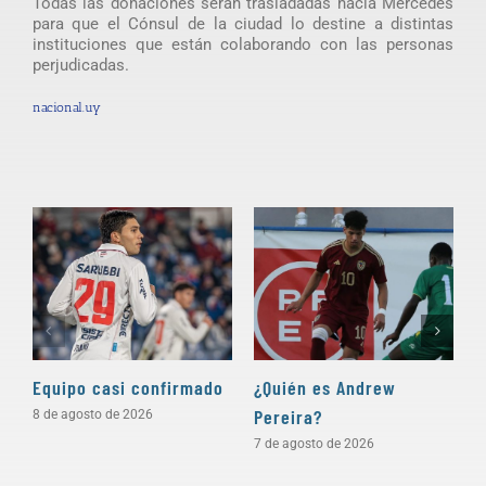
Todas las donaciones serán trasladadas hacía Mercedes
para que el Cónsul de la ciudad lo destine a distintas
instituciones que están colaborando con las personas
perjudicadas.
nacional.uy
Equipo casi confirmado
¿Quién es Andrew
D
Pereira?
a
8 de agosto de 2026
7 de agosto de 2026
5