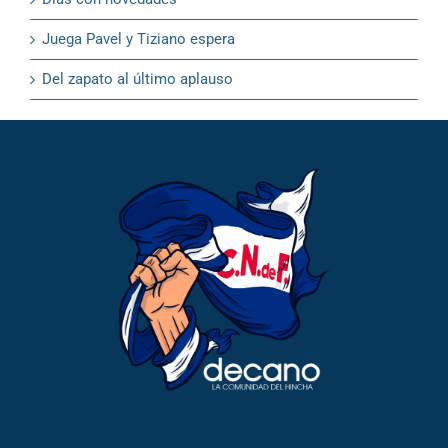
Juega Pavel y Tiziano espera
Del zapato al último aplauso