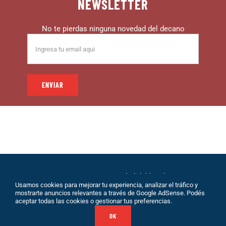
NEWSLETTER
No te pierdas ninguna novedad del decano
© 1999 – DECANO – La comunidad del hincha |
Usamos cookies para mejorar tu experiencia, analizar el tráfico y
Desarrollo: Eolio |
Políticas de Privacidad
|
Sobre
mostrarte anuncios relevantes a través de Google AdSense. Podés
Nosotros
|
Terminos de Servicio
|
Contacto
aceptar todas las cookies o gestionar tus preferencias.
OK