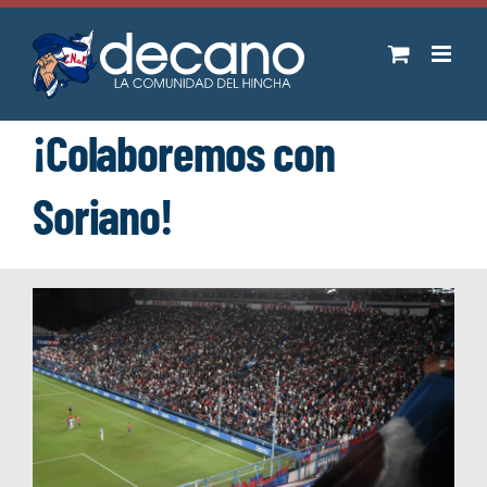
Saltar
al
contenido
¡Colaboremos con
Soriano!