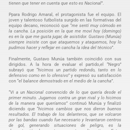
tienen que tener en cuenta que esto es Nacional
”.
Ppara Rodrigo Amaral, el protagonista fue el equipo. El
joven y talentoso futbolista surgido en las formativas del
equipo decano, reconoció que “
me sentí muy cómodo en
la cancha. La posición en la que me moví hoy (domingo)
es en la que me gusta jugar, de asistidor. Gustavo (Munúa)
siempre insiste con que ataquemos y ataquemos, hoy lo
pudimos hacer y reflejar en cancha la idea del técnico
”.
Finalmente, Gustavo Munúa también coincidió con sus
dirigidos. A la hora de evaluar el partido,el “Negro”
subrayó que “
hicimos un partido redondo, tanto en lo
defensivo como en lo ofensivo
” y expresó su satisfacción
con “
el balance demostrado en el medio de la cancha
”.
“
Vi a un Nacional convencido de lo que quería desde el
primer minuto. Jugamos contra un gran rival y lo hicimos
de la manera que queríamos
” continuó Munúa y finalizó
diciendo que “
hicimos cambios que nos dieron buenos
resultados. El trabajo de los delanteros, que se volcaron
por las bandas cuando fue necesario y levantaron centros
de gol, generando situaciones de peligro, es la