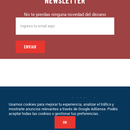
NEWSLETTER
No te pierdas ninguna novedad del decano
© 1999 – DECANO – La comunidad del hincha |
Usamos cookies para mejorar tu experiencia, analizar el tráfico y
Desarrollo: Eolio |
Políticas de Privacidad
|
Sobre
mostrarte anuncios relevantes a través de Google AdSense. Podés
Nosotros
|
Terminos de Servicio
|
Contacto
aceptar todas las cookies o gestionar tus preferencias.
OK