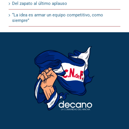
Del zapato al último aplauso
“La idea es armar un equipo competitivo, como
siempre”