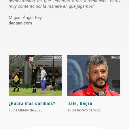
demostración de que tenemos otras alternativas. Estoy
muy contento por la manera en que jugamos
”.
Miguel Ángel Rey
decano.com
¿Habrá más cambios?
Dale, Negro
P
18 de febrero de 2020
18 de febrero de 2020
1