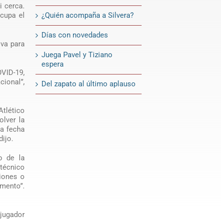
i cerca.
¿Quién acompaña a Silvera?
cupa el
Días con novedades
iva para
Juega Pavel y Tiziano
espera
OVID-19,
ional”,
Del zapato al último aplauso
Atlético
olver la
ma fecha
dijo.
io de la
 técnico
siones o
mento”.
 jugador