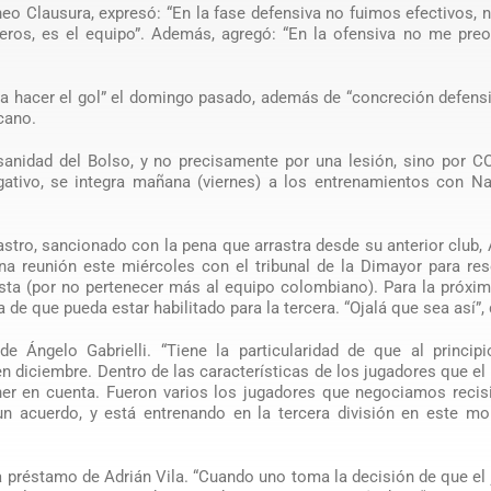
neo Clausura, expresó: “En la fase defensiva no fuimos efectivos, n
eros, es el equipo”. Además, agregó: “En la ofensiva no me preo
ara hacer el gol” el domingo pasado, además de “concreción defens
cano.
sanidad del Bolso, y no precisamente por una lesión, sino por C
ativo, se integra mañana (viernes) a los entrenamientos con Nac
stro, sancionado con la pena que arrastra desde su anterior club, 
na reunión este miércoles con el tribunal de la Dimayor para res
sta (por no pertenecer más al equipo colombiano). Para la próxi
de que pueda estar habilitado para la tercera. “Ojalá que sea así”, 
de Ángelo Gabrielli. “Tiene la particularidad de que al princip
n diciembre. Dentro de las características de los jugadores que el
ener en cuenta. Fueron varios los jugadores que negociamos reci
n acuerdo, y está entrenando en la tercera división en este mo
a préstamo de Adrián Vila. “Cuando uno toma la decisión de que el