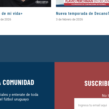
b de mi vida»
Nueva temporada de Decano
l de 2026
3 de febrero de 2026
A COMUNIDAD
SUSCRIB
ales y enterate de toda
No t
el fútbol uruguayo