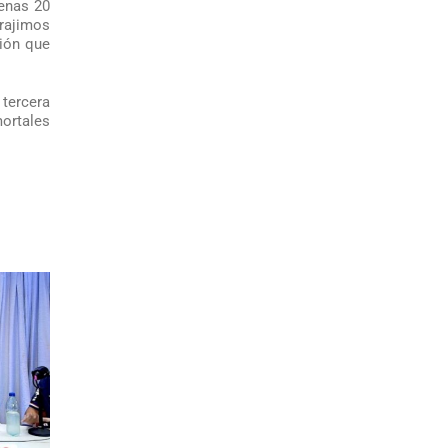
penas 20
trajimos
ción que
 tercera
mortales