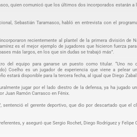
asco, quien comunicó que los últimos dos incorporados estarán a 
cional, Sebastián Taramasco, habló en entrevista con el programa
incorporaron recientemente al plantel de la primera división de N
mírez es el mejor ejemplo de jugadores que hicieron fuerza para
pases más largos, en los que sin dudas se trabajó más”.
tro del equipo para ganarse un puesto como titular. “Uno no c
rdo) Coelho es un jugador de experiencia que viene a pelear un 
eño estará disponible para la tercera fecha, al igual que Diego Zabal
ralmente jugar por el lado diestro de la defensa, ya ha jugado u
 por Juan Ramón Carrasco en Fénix.
o”, sentenció el gerente deportivo, que dio por descartado que el c
 referentes, y aseguró que Sergio Rochet, Diego Rodríguez y Felipe 