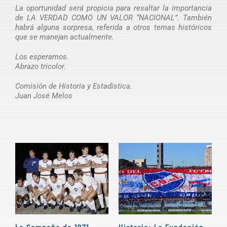
La oportunidad será propicia para resaltar la importancia
de LA VERDAD COMO UN VALOR “NACIONAL”. También
habrá alguna sorpresa, referida a otros temas históricos
que se manejan actualmente.
Los esperamos.
Abrazo tricolor.
Comisión de Historia y Estadística.
Juan José Melos
La Campaña de 1971
Historia: La Fundación
U