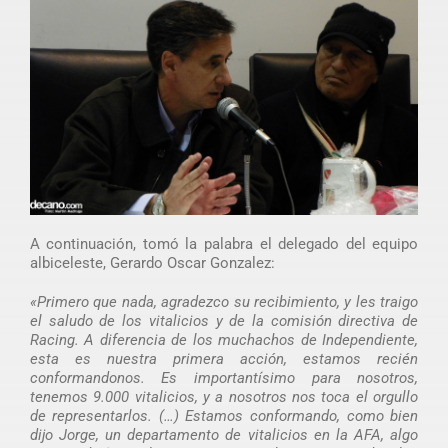
A continuación, tomó la palabra el delegado del equipo
albiceleste, Gerardo Oscar Gonzalez:
«Primero que nada, agradezco su recibimiento, y les traigo
el saludo de los vitalicios y de la comisión directiva de
Racing. A diferencia de los muchachos de Independiente,
esta es nuestra primera acción, estamos recién
conformandonos. Es importantísimo para nosotros,
tenemos 9.000 vitalicios, y a nosotros nos toca el orgullo
de representarlos. (…) Estamos conformando, como bien
dijo Jorge, un departamento de vitalicios en la AFA, algo