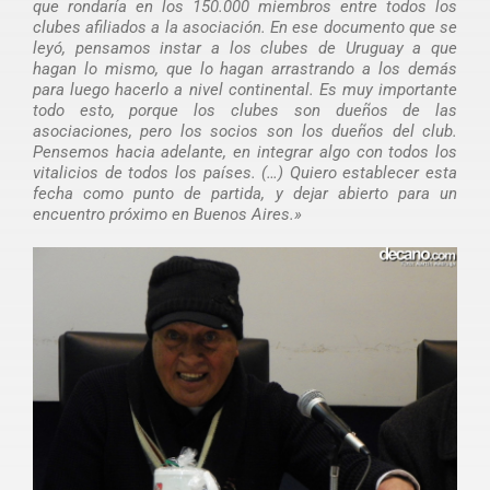
que rondaría en los 150.000 miembros entre todos los
clubes afiliados a la asociación. En ese documento que se
leyó, pensamos instar a los clubes de Uruguay a que
hagan lo mismo, que lo hagan arrastrando a los demás
para luego hacerlo a nivel continental. Es muy importante
todo esto, porque los clubes son dueños de las
asociaciones, pero los socios son los dueños del club.
Pensemos hacia adelante, en integrar algo con todos los
vitalicios de todos los países. (…) Quiero establecer esta
fecha como punto de partida, y dejar abierto para un
encuentro próximo en Buenos Aires.»