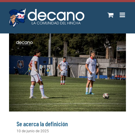
Saltar
al
contenido
Se acerca la definición
10 de junio de 2025