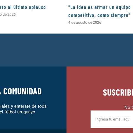
ato al último aplauso
“La idea es armar un equipo
competitivo, como siempre”
to de 2026
4 de agosto de 2026
A COMUNIDAD
SUSCRIB
ales y enterate de toda
No t
el fútbol uruguayo