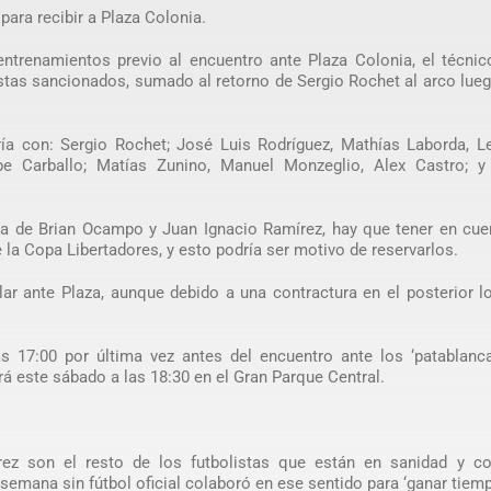
para recibir a Plaza Colonia.
entrenamientos previo al encuentro ante Plaza Colonia, el técni
stas sancionados, sumado al retorno de Sergio Rochet al arco lue
ría con: Sergio Rochet; José Luis Rodríguez, Mathías Laborda, L
pe Carballo; Matías Zunino, Manuel Monzeglio, Alex Castro; y
ia de Brian Ocampo y Juan Ignacio Ramírez, hay que tener en cue
 la Copa Libertadores, y esto podría ser motivo de reservarlos.
ar ante Plaza, aunque debido a una contractura en el posterior l
las 17:00 por última vez antes del encuentro ante los ‘patablanc
á este sábado a las 18:30 en el Gran Parque Central.
ez son el resto de los futbolistas que están en sanidad y co
semana sin fútbol oficial colaboró en ese sentido para ‘ganar tiemp