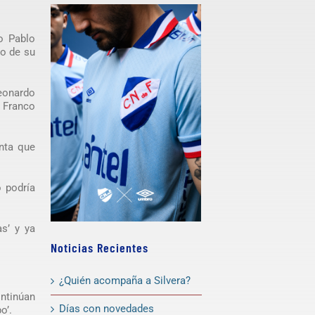
co Pablo
go de su
eonardo
 Franco
nta que
o podría
as’ y ya
Noticias Recientes
¿Quién acompaña a Silvera?
ntinúan
Días con novedades
o’.