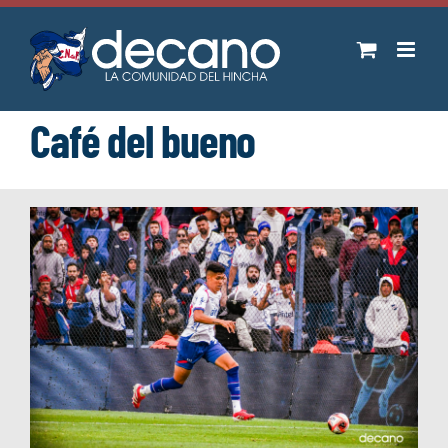
Saltar
al
contenido
Café del bueno