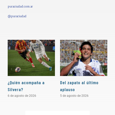
puraciudad.com.ar
@puraciudad
¿Quién acompaña a
Del zapato al último
“
Silvera?
aplauso
e
c
6 de agosto de 2026
5 de agosto de 2026
4