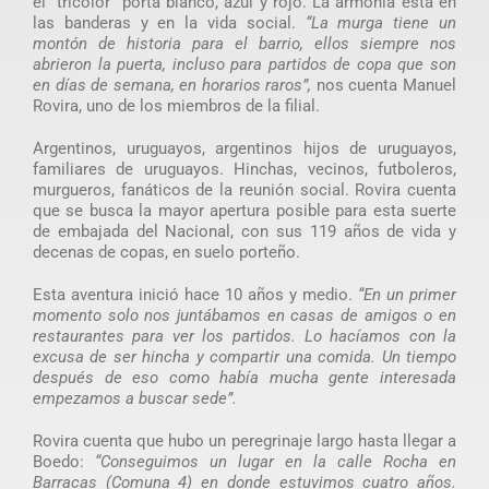
el “tricolor” porta blanco, azul y rojo. La armonía está en
las banderas y en la vida social.
“La murga tiene un
montón de historia para el barrio, ellos siempre nos
abrieron la puerta, incluso para partidos de copa que son
en días de semana, en horarios raros”,
nos cuenta Manuel
Rovira, uno de los miembros de la filial.
Argentinos, uruguayos, argentinos hijos de uruguayos,
familiares de uruguayos. Hinchas, vecinos, futboleros,
murgueros, fanáticos de la reunión social. Rovira cuenta
que se busca la mayor apertura posible para esta suerte
de embajada del Nacional, con sus 119 años de vida y
decenas de copas, en suelo porteño.
Esta aventura inició hace 10 años y medio.
“En un primer
momento solo nos juntábamos en casas de amigos o en
restaurantes para ver los partidos. Lo hacíamos con la
excusa de ser hincha y compartir una comida. Un tiempo
después de eso como había mucha gente interesada
empezamos a buscar sede”.
Rovira cuenta que hubo un peregrinaje largo hasta llegar a
Boedo:
“Conseguimos un lugar en la calle Rocha en
Barracas (Comuna 4) en donde estuvimos cuatro años.