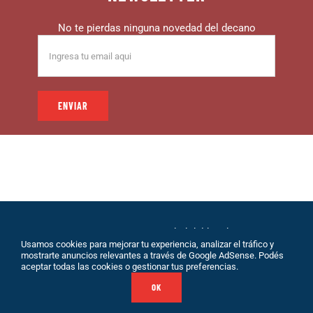
No te pierdas ninguna novedad del decano
© 1999 – DECANO – La comunidad del hincha |
Usamos cookies para mejorar tu experiencia, analizar el tráfico y
Desarrollo: Eolio |
Políticas de Privacidad
|
Sobre
mostrarte anuncios relevantes a través de Google AdSense. Podés
Nosotros
|
Terminos de Servicio
|
Contacto
aceptar todas las cookies o gestionar tus preferencias.
OK