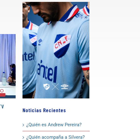
TV
«Le ganamos a todo el mundo», en
«El club de
Noticias Recientes
DecanoTV
29 de abril de 2
10 de junio de 2026
¿Quién es Andrew Pereira?
¿Quién acompaña a Silvera?