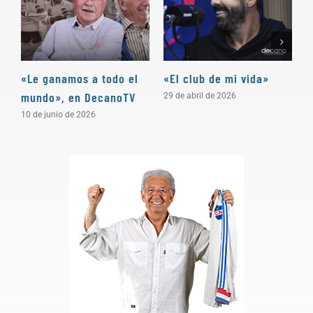
«Le ganamos a todo el
«El club de mi vida»
N
mundo», en DecanoTV
D
29 de abril de 2026
10 de junio de 2026
3