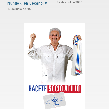
mundo», en DecanoTV
D
29 de abril de 2026
10 de junio de 2026
3