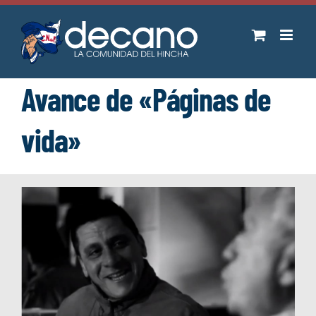
Saltar
al
contenido
Avance de «Páginas de
vida»