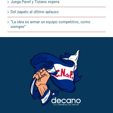
Juega Pavel y Tiziano espera
Del zapato al último aplauso
“La idea es armar un equipo competitivo, como
siempre”