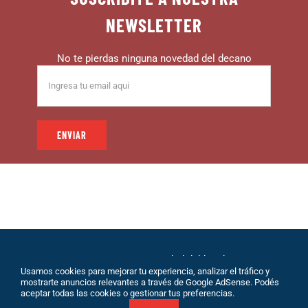
NEWSLETTER
No te pierdas ninguna novedad del decano
© 1999 – DECANO – La comunidad del hincha |
Usamos cookies para mejorar tu experiencia, analizar el tráfico y
Desarrollo: Eolio |
Políticas de Privacidad
|
Sobre
mostrarte anuncios relevantes a través de Google AdSense. Podés
Nosotros
|
Terminos de Servicio
|
Contacto
aceptar todas las cookies o gestionar tus preferencias.