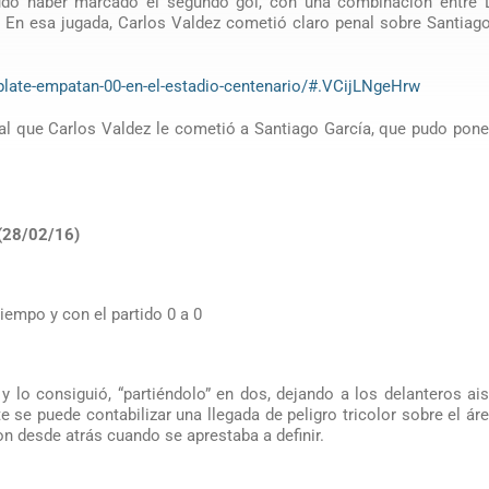
udo haber marcado el segundo gol, con una combinación entre 
. En esa jugada, Carlos Valdez cometió claro penal sobre Santiag
-plate-empatan-00-en-el-estadio-centenario/#.VCijLNgeHrw
al que Carlos Valdez le cometió a Santiago García, que pudo pone
(28/02/16)
iempo y con el partido 0 a 0
r y lo consiguió, “partiéndolo” en dos, dejando a los delanteros ai
se puede contabilizar una llegada de peligro tricolor sobre el áre
n desde atrás cuando se aprestaba a definir.