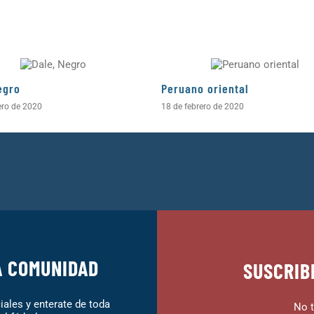
egro
Peruano oriental
ero de 2020
18 de febrero de 2020
A COMUNIDAD
SUSCRIB
ales y enterate de toda
No t