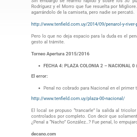
Sin embargo se rearmó rápido y sobre los 30′ p
Rodríguez y el Morro que fue resuelta por Migliore
agarrándolo de la camiseta, pero nadie se percató.
http://www.tenfield.com.uy/2014/09/penarol-y-river
Pero lo que no deja espacio para la duda es el pen
gesto al trámite.
Torneo Apertura 2015/2016
FECHA 4: PLAZA COLONIA 2 – NACIONAL 0 
El error:
Penal no cobrado para Nacional en el primer t
http://www.tenfield.com.uy/plaza-00-nacional/
El local se propuso “trancarle” la salida al tricolo
controlados por completo. Con decir que solamente 
¿Penal a “Nacho” González…? Fue penal, lo empujaro
decano.com