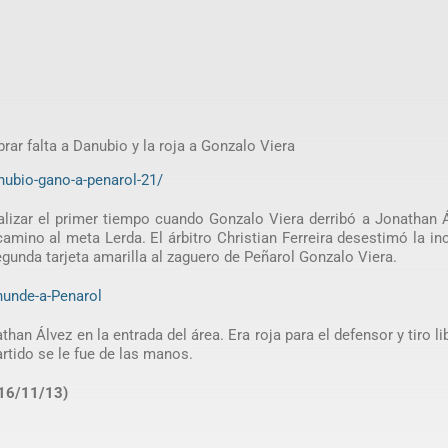
rar falta a Danubio y la roja a Gonzalo Viera
nubio-gano-a-penarol-21/
lizar el primer tiempo cuando Gonzalo Viera derribó a Jonathan Á
amino al meta Lerda. El árbitro Christian Ferreira desestimó la in
egunda tarjeta amarilla al zaguero de Peñarol Gonzalo Viera.
hunde-a-Penarol
than Álvez en la entrada del área. Era roja para el defensor y tiro li
rtido se le fue de las manos.
16/11/13)