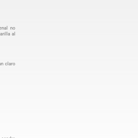
penal no
rilla al
un claro