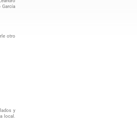
Leandro
o García
rle otro
slados y
a local.