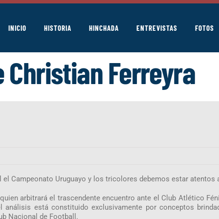
INICIO
HISTORIA
HINCHADA
ENTREVISTAS
FOTOS
 Christian Ferreyra
l el Campeonato Uruguayo y los tricolores debemos estar atentos 
en arbitrará el trascendente encuentro ante el Club Atlético Fénix
el análisis está constituido exclusivamente por conceptos brind
ub Nacional de Football.