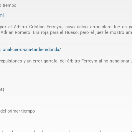
o tiempo
ml
or el árbitro Cristian Ferreyra, cuyo único error claro fue un 
 Adrián Romero. Era roja para el Hueso, pero el juez le mostró ama
ional-cerro-una-tarde-redonda/
expulsiones y un error garrafal del árbitro Ferreyra al no sancionar 
4)
 del primer tiempo