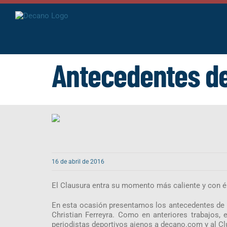
Saltar
al
contenido
Antecedentes de
16 de abril de 2016
El Clausura entra su momento más caliente y con é
En esta ocasión presentamos los antecedentes de qui
Christian Ferreyra. Como en anteriores trabajos, 
periodistas deportivos ajenos a decano.com y al Cl