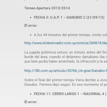
Torneo Apertura 2013/2014
FECHA 5: C.A.P. 1 – DANUBIO 2 (21/09/13)
El error:
A los 44 minutos del primer tiempo, omite cob
http://www.elobservador.com.uy/noticia/260674/da
La jugada polémica estuvo un minuto antes del fina
borde del área, cuando el delantero danubiano iba c
que bien podía haber ameritado, la infracción y la s
http://180.com.uy/articulo/35766_Un-gran-Danubio-
Sobre el final del primer tiempo Viera derribó a Jona
Danubio. Ferreira dejó seguir. En ese momento el pa
FECHA 11: CERRO LARGO 1 – NACIONAL 4 (
El error: