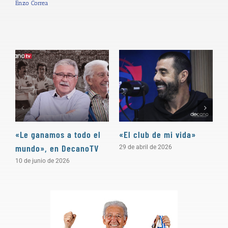
Enzo Correa
«Le ganamos a todo el
«El club de mi vida»
N
mundo», en DecanoTV
D
29 de abril de 2026
10 de junio de 2026
3