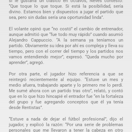
si le gustaría un clásico en octavos, Neves contestó:
“Que toque lo que toque. Si está la posibilidad, sería
divino. Estamos bien y dispuestos a jugar el partido que
sea, pero sin dudas sería una oportunidad linda”.
El volante opinó que “no costó” el cambio de entrenador,
aunque admitió que “fue todo muy rápido” cuando asumió
Alejandro Cappuccio. “A la semana ya teníamos un
partido. Obviamente su idea por ahí es compleja y lleva su
tiempo, pero con el correr del tiempo y los partidos nos
vamos entendiendo mejor”, expresó. “Queda mucho por
aprender”, agregó.
Por otra parte, el jugador hizo referencia a que se
reintegró recientemente al equipo. “Estuve un mes y
medio afuera, trabajando aparte y lo primero me lo perdí.
Me sumé ahora con un partido tras otro”, relató, y contó
que en lo que hizo hincapié el entrador fue “en la fortaleza
del grupo y fue agregando conceptos que él ya tenía
desde Rentistas”.
“Estuve a nada de dejar el fútbol profesional”, dijo el
jugador, y explicó la razón: “Por una serie de problemas
personales que me llevaron a tener la cabeza en otro