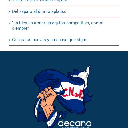
Juega Pavel y Tiziano espera
Del zapato al último aplauso
“La idea es armar un equipo competitivo, como
siempre”
Con caras nuevas y una base que sigue